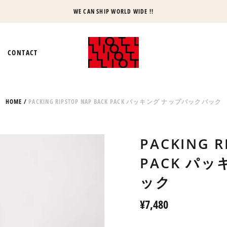
WE CAN SHIP WORLD WIDE !!
CONTACT
HOME
/
PACKING RIPSTOP NAP BACK PACK パッキング ナップバックパック
PACKING R
PACK パ
ック
Regular
¥7,480
price