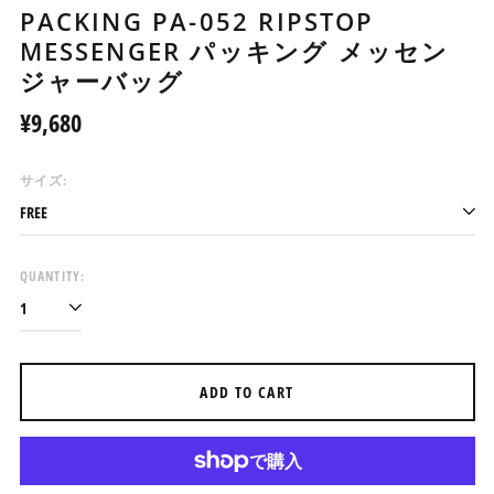
PACKING PA-052 RIPSTOP
MESSENGER パッキング メッセン
ジャーバッグ
Regular
¥9,680
price
サイズ:
アイスランド (ISK kr)
アイルランド (EUR €)
アセンション島 (SHP £)
QUANTITY:
アゼルバイジャン (AZN
₼)
アフガニスタン (AFN ؋)
アメリカ合衆国 (USD $)
ADD TO CART
アラブ首長国連邦 (AED
د.إ)
アルジェリア (DZD د.ج)