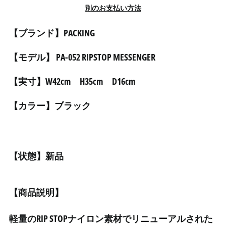
アルゼンチン (JPY ¥)
別のお支払い方法
アルバ (AWG ƒ)
【ブランド】PACKING
アルバニア (ALL L)
アルメニア (AMD դր.)
【モデル】 PA-052 RIPSTOP MESSENGER
アンギラ (XCD $)
【実寸】W42cm H35cm D16cm
アンゴラ (JPY ¥)
アンティグア・バーブ
【カラー】ブラック
ーダ (XCD $)
アンドラ (EUR €)
イエメン (YER ﷼)
イギリス (GBP £)
【状態】新品
イスラエル (ILS ₪)
イタリア (EUR €)
【商品説明】
イラク (JPY ¥)
インド (INR ₹)
軽量のRIP STOPナイロン素材でリニューアルされた