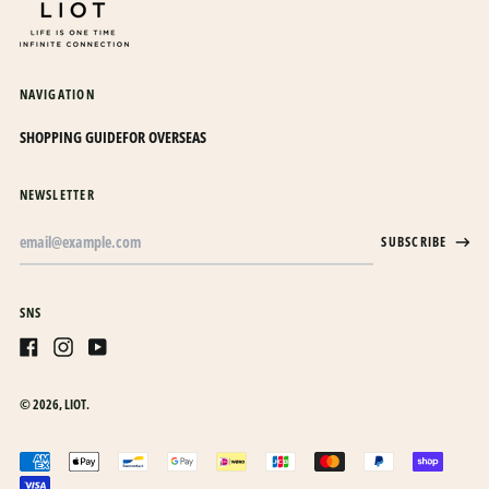
オランダ (EUR €)
オランダ領カリブ (USD
$)
NAVIGATION
オーストラリア (AUD $)
SHOPPING GUIDE
FOR OVERSEAS
オーストリア (EUR €)
オーランド諸島 (EUR €)
NEWSLETTER
カザフスタン (KZT ₸)
Email
SUBSCRIBE
Address
カタール (QAR ر.ق)
カナダ (CAD $)
SNS
カメルーン (XAF CFA)
カンボジア (KHR ៛)
Facebook
Instagram
Youtube
カーボベルデ (CVE $)
© 2026,
LIOT
.
ガイアナ (GYD $)
日本語
ガボン (XOF Fr)
Accepted
English
payments