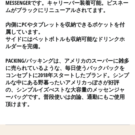
MESSENGERです。キャリーバー装着可能。
ピスネー
インドネシア (IDR Rp)
ムがブラックにリニューアルされてます。
ウォリス・フツナ (XPF
Fr)
内側にPCやタブレットを収納できるポケットを付
ウガンダ (UGX USh)
属しています。
ウクライナ (UAH ₴)
サイドにはペットボトルも収納可能なドリンクホ
ルダーを完備。
ウズベキスタン (UZS
so'm)
PACKING/パッキングは、アメリカのスーパーに雑多
ウルグアイ (UYU $U)
に売られているような、毎日使うバックパックを
エクアドル (USD $)
コンセプトに2018年スタートしたブランド。シンプ
エジプト (EGP ج.م)
ルな中にある野暮ったいアメリカっぽさが好評
エストニア (EUR €)
の、シンプルイズべストな大容量のメッセンジャ
ーバッグです。普段使いは勿論、通勤にもご使用
エスワティニ (JPY ¥)
頂けます。
エチオピア (ETB Br)
エリトリア (JPY ¥)
エルサルバドル (USD $)
オマーン (JPY ¥)