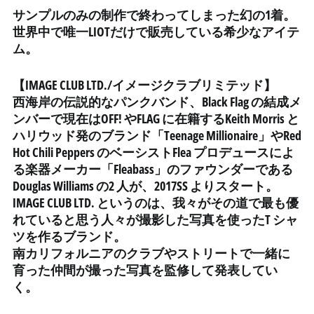
サンプルのみの制作で終わってしまった幻の1着。
ウルグアイ (UYU $U)
世界中で唯一LIOTだけで販売している希少なアイテ
エクアドル (USD $)
ム。
エジプト (EGP ج.م)
【IMAGE CLUB LTD./イメージクラブリミテッド】
エストニア (EUR €)
西海岸の伝説的なパンクバンド、Black Flag の結成メ
エスワティニ (JPY ¥)
ンバーで現在はOFF! やFLAG に在籍するKeith Morris と
エチオピア (ETB Br)
ハリウッド発のブランド「Teenage Millionaire」やRed
Hot Chili Peppers のベーシストFlea プロデュースによ
エリトリア (JPY ¥)
る楽器メーカー「Fleabass」のファウンダーである
エルサルバドル (USD $)
Douglas Williams の2 人が、2017SS よりスタート。
オマーン (JPY ¥)
IMAGE CLUB LTD. というのは、我々がその道で最も優
オランダ (EUR €)
れていると思う人々が撮影した写真を使ったT シャ
ツを作るブランド。
オランダ領カリブ (USD
$)
南カリフォルニアのクラブやストリートで一緒に
育った仲間が撮った写真を監修して発表してい
オーストラリア (AUD $)
く。
オーストリア (EUR €)