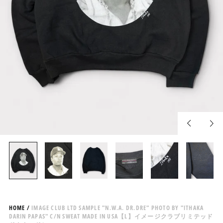
Previous
Nex
slide
slid
HOME
/
IMAGE CLUB LTD SAMPLE "N.W.A. DR.DRE" PHOTO BY "ITHAKA
DARIN PAPAS" C/N SWEAT MADE IN USA【L】イメージクラブリミテッド