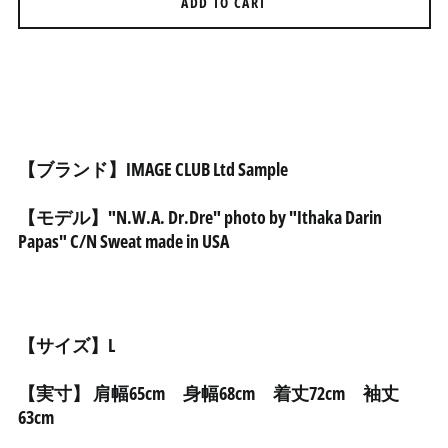
ADD TO CART
アイスランド (ISK kr)
アイルランド (EUR €)
アセンション島 (SHP £)
アゼルバイジャン (AZN
₼)
アフガニスタン (AFN ؋)
【ブランド】IMAGE CLUB Ltd Sample
アメリカ合衆国 (USD $)
アラブ首長国連邦 (AED
【モデル】"N.W.A. Dr.Dre" photo by "Ithaka Darin
د.إ)
Papas" C/N Sweat made in USA
アルジェリア (DZD د.ج)
アルゼンチン (JPY ¥)
アルバ (AWG ƒ)
【サイズ】L
アルバニア (ALL L)
アルメニア (AMD դր.)
【実寸】 肩幅65cm 身幅68cm 着丈72cm 袖丈
アンギラ (XCD $)
63cm
アンゴラ (JPY ¥)