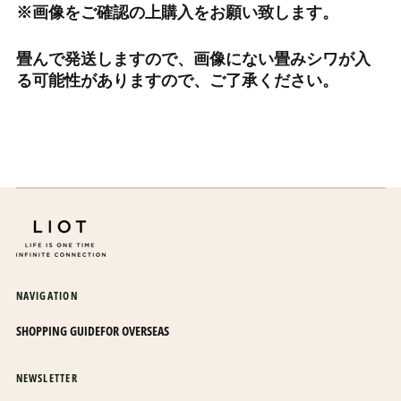
オーランド諸島 (EUR €)
※画像をご確認の上購入をお願い致します。
カザフスタン (KZT ₸)
畳んで発送しますので、画像にない畳みシワが入
カタール (QAR ر.ق)
る可能性がありますので、ご了承ください。
カナダ (CAD $)
カメルーン (XAF CFA)
カンボジア (KHR ៛)
カーボベルデ (CVE $)
ガイアナ (GYD $)
ガボン (XOF Fr)
ガンビア (GMD D)
ガーナ (JPY ¥)
NAVIGATION
ガーンジー (GBP £)
SHOPPING GUIDE
FOR OVERSEAS
キプロス (EUR €)
キュラソー (ANG ƒ)
NEWSLETTER
キリバス (JPY ¥)