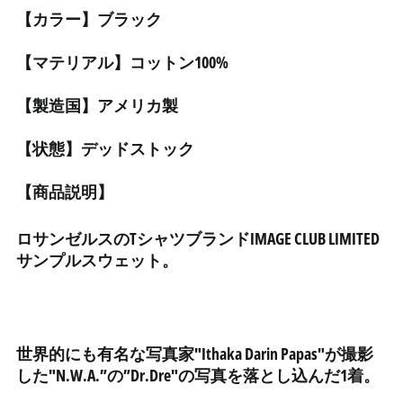
【カラー】ブラック
アンティグア・バーブ
ーダ (XCD $)
【マテリアル】コットン100%
アンドラ (EUR €)
イエメン (YER ﷼)
【製造国】アメリカ製
イギリス (GBP £)
【状態】デッドストック
イスラエル (ILS ₪)
イタリア (EUR €)
【商品説明】
イラク (JPY ¥)
インド (INR ₹)
ロサンゼルスのTシャツブランドIMAGE CLUB LIMITED
サンプルスウェット。
インドネシア (IDR Rp)
ウォリス・フツナ (XPF
Fr)
ウガンダ (UGX USh)
世界的にも有名な写真家"Ithaka Darin Papas"が撮影
ウクライナ (UAH ₴)
した"N.W.A.”の”Dr.Dre"の写真を落とし込んだ1着。
ウズベキスタン (UZS
so'm)