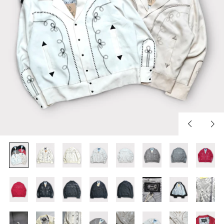
Previous
Nex
slide
slid