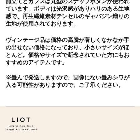
前立てとカフスは丸型のスナップボタンが使われ
オーストリア (EUR €)
ています。ボディは光沢感がありハリのある生地
感で、再生繊維素材テンセルのギャバジン織りの
オーランド諸島 (EUR €)
生地が使用されております。
カザフスタン (KZT ₸)
カタール (QAR ر.ق)
ヴィンテージ品は価格の高騰が著しくなかなか手
カナダ (CAD $)
の出せない価格になっており、小さいサイズがほ
とんど。価格やサイズで断念されていた方にもお
カメルーン (XAF CFA)
すすめのアイテムです。
カンボジア (KHR ៛)
カーボベルデ (CVE $)
※
畳んで発送しますので、画像にない畳みシワが
入る可能性がありますので、ご了承ください。
ガイアナ (GYD $)
ガボン (XOF Fr)
ガンビア (GMD D)
ガーナ (JPY ¥)
ガーンジー (GBP £)
キプロス (EUR €)