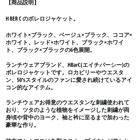
ウクライナ (UAH ₴)
【商品説明】
ウズベキスタン (UZS
so'm)
H BER C のボレロジャケット。
ウルグアイ (UYU $U)
ホワイト×ブラック、ベージュ×ブラック、ココア×
エクアドル (USD $)
ホワイト、レッド×ホワイト、ブラック×ホワイ
エジプト (EGP ج.م)
ト、ブラック×ブラックの6
色展開。
エストニア (EUR €)
ランチウェアブランド、HBarC(エイチバーシー)の
エスワティニ (JPY ¥)
ボレロジャケットです。ロカビリーやウエスタ
エチオピア (ETB Br)
ン、50’sスタイルのファンに愛され続けているアイ
エリトリア (JPY ¥)
コン的なアイテム。
エルサルバドル (USD $)
ランチウェアお得意のウエスタンな刺繍使われて
オマーン (JPY ¥)
おり、ツタのような植物をイメージした刺繍が両
オランダ (EUR €)
身頃や背中のヨーク、袖と衿に至るまで加わった
オランダ領カリブ (USD
豪華な作り。
$)
オーストラリア (AUD $)