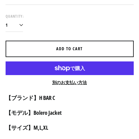
QUANTITY:
アイスランド (ISK kr)
アイルランド (EUR €)
アセンション島 (SHP £)
アゼルバイジャン (AZN
ADD TO CART
₼)
アフガニスタン (AFN ؋)
アメリカ合衆国 (USD $)
アラブ首長国連邦 (AED
別のお支払い方法
د.إ)
アルジェリア (DZD د.ج)
【ブランド】H BAR C
アルゼンチン (JPY ¥)
【モデル】Bolero Jacket
アルバ (AWG ƒ)
アルバニア (ALL L)
【サイズ】M,L,XL
アルメニア (AMD դր.)