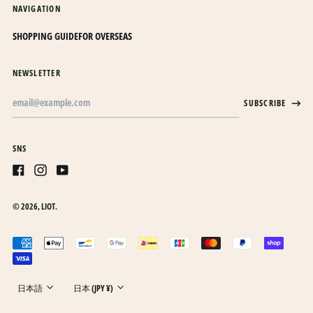
キュラソー (ANG ƒ)
NAVIGATION
キリバス (JPY ¥)
SHOPPING GUIDE
FOR OVERSEAS
キルギス (KGS som)
ギニア (GNF Fr)
NEWSLETTER
ギニアビサウ (XOF Fr)
Email
SUBSCRIBE
Address
ギリシャ (EUR €)
クウェート (JPY ¥)
SNS
クック諸島 (NZD $)
クリスマス島 (AUD $)
Facebook
Instagram
Youtube
クロアチア (EUR €)
© 2026,
LIOT
.
グアテマラ (GTQ Q)
日本語
Accepted
グアドループ (EUR €)
English
payments
グリーンランド (DKK
한국어
kr.)
Language
Country/region
日本語
日本 (JPY ¥)
グレナダ (XCD $)