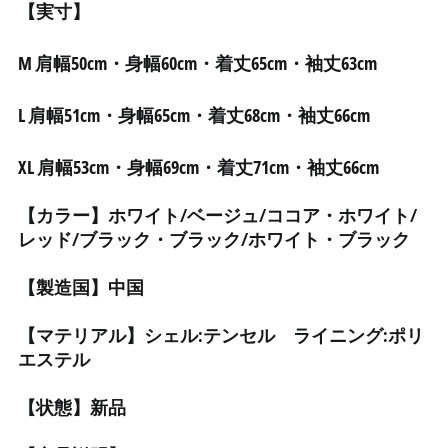
【実寸】
アンギラ (XCD $)
アンゴラ (JPY ¥)
M
肩幅50cm・身幅60cm・着丈65cm・袖丈63cm
アンティグア・バーブ
ーダ (XCD $)
L 肩幅51cm・身幅65cm・着丈68cm・袖丈66cm
アンドラ (EUR €)
イエメン (YER ﷼)
XL 肩幅53cm・身幅69cm・着丈71cm・袖丈66cm
イギリス (GBP £)
【カラー】ホワイト/ベージュ/ココア・ホワイト/
イスラエル (ILS ₪)
レッド/ブラック・ブラック/ホワイト・ブラック
イタリア (EUR €)
イラク (JPY ¥)
【製造国】中国
インド (INR ₹)
【マテリアル】シェル:テンセル ライニング:ポリ
インドネシア (IDR Rp)
エステル
ウォリス・フツナ (XPF
Fr)
【状態】新品
ウガンダ (UGX USh)