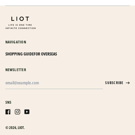
カナダ (CAD $)
カメルーン (XAF CFA)
カンボジア (KHR ៛)
カーボベルデ (CVE $)
NAVIGATION
ガイアナ (GYD $)
ガボン (XOF Fr)
SHOPPING GUIDE
FOR OVERSEAS
ガンビア (GMD D)
NEWSLETTER
ガーナ (JPY ¥)
Email
ガーンジー (GBP £)
SUBSCRIBE
Address
キプロス (EUR €)
キュラソー (ANG ƒ)
SNS
キリバス (JPY ¥)
Facebook
Instagram
Youtube
キルギス (KGS som)
ギニア (GNF Fr)
© 2026,
LIOT
.