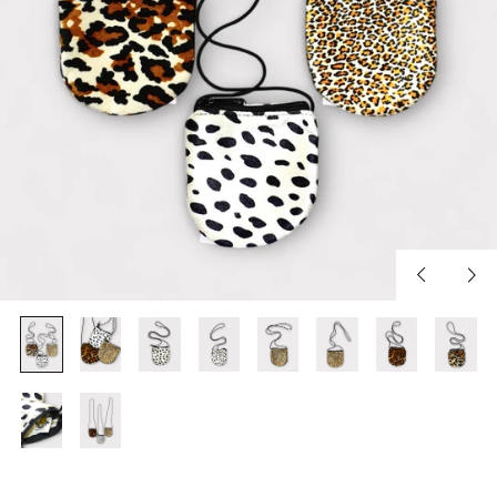
Previous
Nex
slide
slid