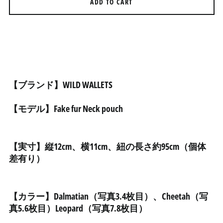
ADD TO CART
アゼルバイジャン (AZN
₼)
アフガニスタン (AFN ؋)
アメリカ合衆国 (USD $)
アラブ首長国連邦 (AED
د.إ)
【ブランド】WILD WALLETS
アルジェリア (DZD د.ج)
アルゼンチン (JPY ¥)
【モデル】Fake fur Neck pouch
アルバ (AWG ƒ)
アルバニア (ALL L)
【実寸】縦12cm、横11cm、紐の長さ約95cm（個体
アルメニア (AMD դր.)
差有り）
アンギラ (XCD $)
アンゴラ (JPY ¥)
【カラー】Dalmatian（写真3.4枚目）、Cheetah（写
アンティグア・バーブ
ーダ (XCD $)
真5.6枚目）Leopard（写真7.8枚目）
アンドラ (EUR €)