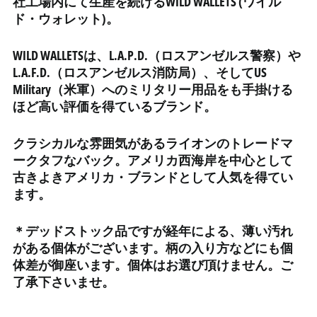
社工場内にて生産を続けるWILD WALLETS (ワイル
エジプト (EGP ج.م)
ド・ウォレット)。
エストニア (EUR €)
WILD WALLETSは、L.A.P.D.（ロスアンゼルス警察）や
エスワティニ (JPY ¥)
L.A.F.D.（ロスアンゼルス消防局）、そしてUS
エチオピア (ETB Br)
Military（米軍）へのミリタリー用品をも手掛ける
エリトリア (JPY ¥)
ほど高い評価を得ているブランド。
エルサルバドル (USD $)
クラシカルな雰囲気があるライオンのトレードマ
オマーン (JPY ¥)
ークタフなバック。アメリカ西海岸を中心として
オランダ (EUR €)
古きよきアメリカ・ブランドとして人気を得てい
オランダ領カリブ (USD
ます。
$)
オーストラリア (AUD $)
＊デッドストック品ですが経年による、薄い汚れ
オーストリア (EUR €)
がある個体がございます。柄の入り方などにも個
体差が御座います。個体はお選び頂けません。ご
オーランド諸島 (EUR €)
了承下さいませ。
カザフスタン (KZT ₸)
カタール (QAR ر.ق)