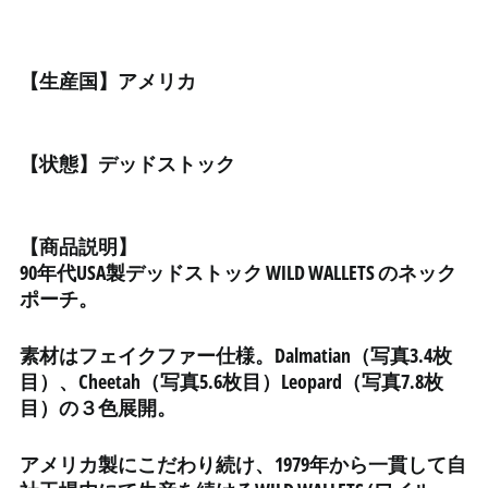
イエメン (YER ﷼)
イギリス (GBP £)
【生産国】アメリカ
イスラエル (ILS ₪)
イタリア (EUR €)
【状態】デッドストック
イラク (JPY ¥)
インド (INR ₹)
インドネシア (IDR Rp)
【商品説明】
ウォリス・フツナ (XPF
90年代USA製デッドストック WILD WALLETS のネック
Fr)
ポーチ。
ウガンダ (UGX USh)
ウクライナ (UAH ₴)
素材はフェイクファー仕様。Dalmatian（写真3.4枚
目）、Cheetah（写真5.6枚目）Leopard（写真7.8枚
ウズベキスタン (UZS
so'm)
目）の３色展開。
ウルグアイ (UYU $U)
アメリカ製にこだわり続け、1979年から一貫して自
エクアドル (USD $)