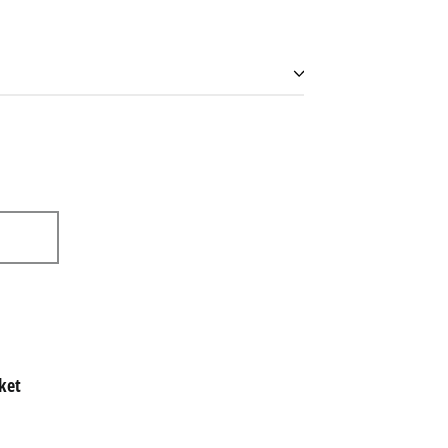
ket
アイスランド (ISK kr)
アイルランド (EUR €)