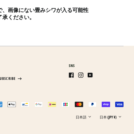
エクアドル (USD $)
で、画像にない畳みシワが入る可能性
エジプト (EGP ج.م)
了承ください。
エストニア (EUR €)
エスワティニ (JPY ¥)
エチオピア (ETB Br)
エリトリア (JPY ¥)
エルサルバドル (USD $)
オマーン (JPY ¥)
SNS
オランダ (EUR €)
UBSCRIBE
Facebook
Instagram
Youtube
オランダ領カリブ (USD
$)
日本語
オーストラリア (AUD $)
English
epted
オーストリア (EUR €)
한국어
ments
Language
Country/region
オーランド諸島 (EUR €)
日本語
日本 (JPY ¥)
カザフスタン (KZT ₸)