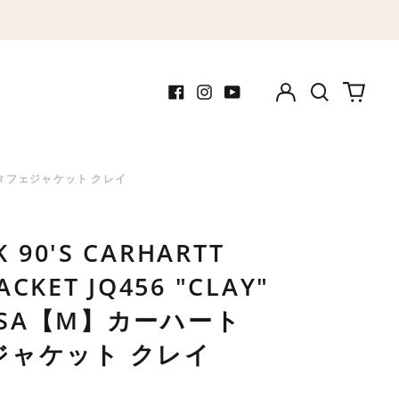
Log
Search
0
in
our
items
Facebook
Instagram
Youtube
site
ーハート サンタフェジャケット クレイ
 90'S CARHARTT
ACKET JQ456 "CLAY"
 USA【M】カーハート
ジャケット クレイ