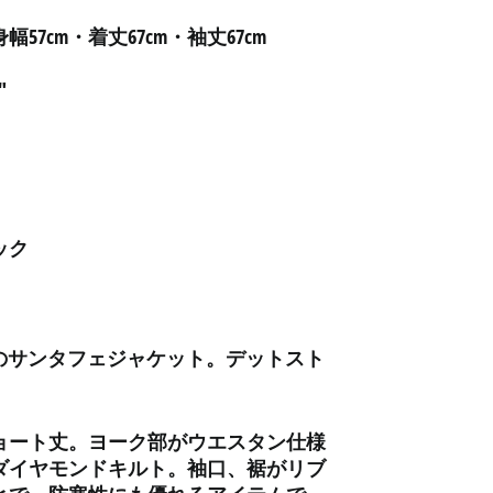
アセンション島 (SHP £)
幅57cm・着丈67cm・袖丈67cm
アゼルバイジャン (AZN
₼)
"
アフガニスタン (AFN ؋)
アメリカ合衆国 (USD $)
アラブ首長国連邦 (AED
د.إ)
アルジェリア (DZD د.ج)
ック
アルゼンチン (JPY ¥)
アルバ (AWG ƒ)
アルバニア (ALL L)
アルメニア (AMD դր.)
rharttのサンタフェジャケット。デットスト
アンギラ (XCD $)
アンゴラ (JPY ¥)
ョート丈。
ヨーク部がウエスタン仕様
アンティグア・バーブ
ダイヤモンドキルト。
袖口、裾がリブ
ーダ (XCD $)