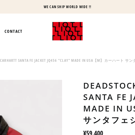
WE CAN SHIP WORLD WIDE !!
CONTACT
'S CARHARTT SANTA FE JACKET JQ456 "CLAY" MADE IN USA【M】カ
DEADSTOCK
SANTA FE J
MADE IN
サンタフェ
Regular
¥59,400