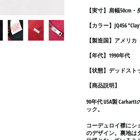
【実寸】肩幅50cm・身
【カラー】JQ456 "Clay
【製造国】アメリカ
【年代】1990年代
【状態】デッドスト
【商品説明】
90年代 USA製 Ca
ック。
コーデュロイ襟にシ
のデザイン。
裏地は