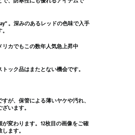
とで、防寒性にも優れるアイテムで
アンドラ (EUR €)
イエメン (YER ﷼)
イギリス (GBP £)
"Clay" 。深みのあるレッドの色味で入手
す。
イスラエル (ILS ₪)
イタリア (EUR €)
メリカでもこの数年人気急上昇中
イラク (JPY ¥)
インド (INR ₹)
ストック品はまたとない機会です。
インドネシア (IDR Rp)
ウォリス・フツナ (XPF
Fr)
ウガンダ (UGX USh)
ですが、保管による薄いヤケや汚れ、
ウクライナ (UAH ₴)
ございます。
ウズベキスタン (UZS
so'm)
額が変わります。12枚目の画像をご確
ウルグアイ (UYU $U)
致します。