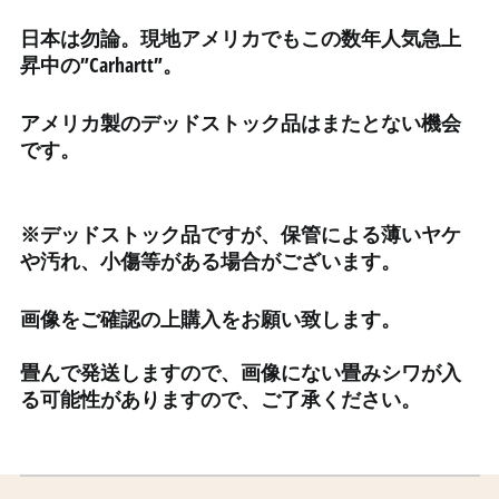
エストニア (EUR €)
日本は勿論。現地アメリカでもこの数年人気急上
昇中の”Carhartt”。
エスワティニ (JPY ¥)
エチオピア (ETB Br)
アメリカ製のデッドストック品はまたとない機会
エリトリア (JPY ¥)
です。
エルサルバドル (USD $)
オマーン (JPY ¥)
※デッドストック品ですが、保管による薄いヤケ
オランダ (EUR €)
や汚れ、小傷等がある場合がございます。
オランダ領カリブ (USD
$)
画像をご確認の上購入をお願い致します。
オーストラリア (AUD $)
オーストリア (EUR €)
畳んで発送しますので、画像にない畳みシワが入
る可能性がありますので、ご了承ください。
オーランド諸島 (EUR €)
カザフスタン (KZT ₸)
カタール (QAR ر.ق)