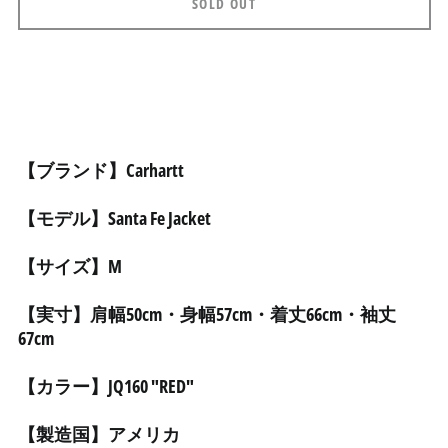
アゼルバイジャン (AZN
SOLD OUT
₼)
アフガニスタン (AFN ؋)
アメリカ合衆国 (USD $)
アラブ首長国連邦 (AED
د.إ)
アルジェリア (DZD د.ج)
【ブランド】Carhartt
アルゼンチン (JPY ¥)
【モデル】Santa Fe Jacket
アルバ (AWG ƒ)
アルバニア (ALL L)
【サイズ】M
アルメニア (AMD դր.)
【実寸】肩幅50cm・身幅57cm・着丈66cm・袖丈
アンギラ (XCD $)
67cm
アンゴラ (JPY ¥)
アンティグア・バーブ
【カラー】JQ160 "RED"
ーダ (XCD $)
アンドラ (EUR €)
【製造国】アメリカ