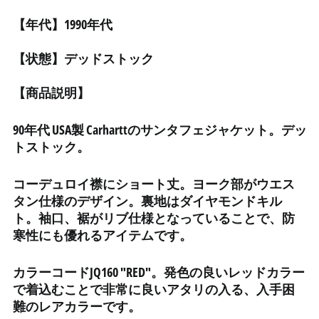
イエメン (YER ﷼)
【年代】1990年代
イギリス (GBP £)
イスラエル (ILS ₪)
【状態】デッドストック
イタリア (EUR €)
【商品説明】
イラク (JPY ¥)
インド (INR ₹)
90年代 USA製 Carharttのサンタフェジャケット。デッ
インドネシア (IDR Rp)
トストック。
ウォリス・フツナ (XPF
Fr)
コーデュロイ襟にショート丈。
ヨーク部がウエス
ウガンダ (UGX USh)
タン仕様のデザイン。
裏地はダイヤモンドキル
ト。
袖口、裾がリブ仕様となっていることで、防
ウクライナ (UAH ₴)
寒性にも優れるアイテムです。
ウズベキスタン (UZS
so'm)
カラーコードJQ160 "RED"。発色の良いレッドカラー
ウルグアイ (UYU $U)
で着込むことで非常に良いアタリの入る、入手困
エクアドル (USD $)
難のレアカラーです。
エジプト (EGP ج.م)