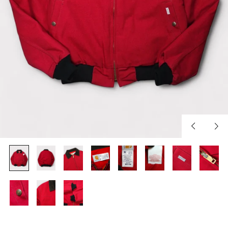
Previous
Nex
slide
slid