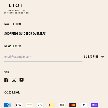
カナダ (CAD $)
カメルーン (XAF CFA)
カンボジア (KHR ៛)
カーボベルデ (CVE $)
NAVIGATION
ガイアナ (GYD $)
SHOPPING GUIDE
FOR OVERSEAS
ガボン (XOF Fr)
ガンビア (GMD D)
NEWSLETTER
ガーナ (JPY ¥)
Email
SUBSCRIBE
Address
ガーンジー (GBP £)
キプロス (EUR €)
SNS
キュラソー (ANG ƒ)
キリバス (JPY ¥)
Facebook
Instagram
Youtube
キルギス (KGS som)
© 2026,
LIOT
.
ギニア (GNF Fr)
日本語
ギニアビサウ (XOF Fr)
Accepted
English