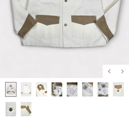
Previous
Nex
slide
slid