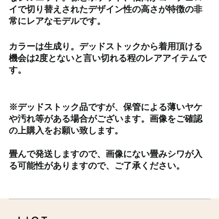
イで切り替えされたデザイン性の高さが特徴の非
エストニア (EUR €)
常にレアなモデルです。
エスワティニ (JPY ¥)
エチオピア (ETB Br)
カラーは生成り。デッドストックから着用頂ける
エリトリア (JPY ¥)
機会は2度とないと言い切れる程のレアアイテムで
す。
エルサルバドル (USD $)
オマーン (JPY ¥)
オランダ (EUR €)
※デッドストック品ですが、保管による薄いヤケ
オランダ領カリブ (USD
や汚れ等がある場合がございます。画像をご確認
$)
の上購入をお願い致します。
オーストラリア (AUD $)
畳んで発送しますので、画像にない畳みシワが入
オーストリア (EUR €)
る可能性がありますので、ご了承ください。
オーランド諸島 (EUR €)
カザフスタン (KZT ₸)
カタール (QAR ر.ق)
カナダ (CAD $)