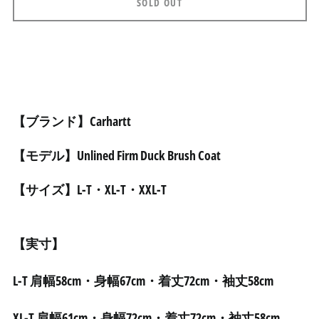
SOLD OUT
₼)
アフガニスタン (AFN ؋)
アメリカ合衆国 (USD $)
アラブ首長国連邦 (AED
د.إ)
アルジェリア (DZD د.ج)
【ブランド】Carhartt
アルゼンチン (JPY ¥)
アルバ (AWG ƒ)
【モデル】Unlined Firm Duck Brush Coat
アルバニア (ALL L)
【サイズ】L-T・XL-T・XXL-T
アルメニア (AMD դր.)
アンギラ (XCD $)
アンゴラ (JPY ¥)
【実寸】
アンティグア・バーブ
ーダ (XCD $)
L-T 肩幅58cm・身幅67cm・着丈72cm・袖丈58cm
アンドラ (EUR €)
XL-T
肩幅61cm・身幅72cm・着丈72cm・袖丈58cm