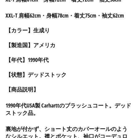
イエメン (YER ﷼)
イギリス (GBP £)
XXL-T
肩幅62cm・身幅78cm・着丈75cm・袖丈62cm
イスラエル (ILS ₪)
イタリア (EUR €)
【カラー】生成り
イラク (JPY ¥)
【製造国】アメリカ
インド (INR ₹)
インドネシア (IDR Rp)
【年代】1990年代
ウォリス・フツナ (XPF
Fr)
【状態】デッドストック
ウガンダ (UGX USh)
【商品説明】
ウクライナ (UAH ₴)
ウズベキスタン (UZS
1990年代USA製 Carharttのブラッシュコート。デッド
so'm)
ストック品。
ウルグアイ (UYU $U)
エクアドル (USD $)
裏地が付かず、ショート丈のカバーオールのよう
エジプト (EGP ج.م)
なシルエット。襟とポケット、袖口がコーデュロ