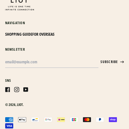
カメルーン (XAF CFA)
カンボジア (KHR ៛)
NAVIGATION
カーボベルデ (CVE $)
ガイアナ (GYD $)
SHOPPING GUIDE
FOR OVERSEAS
ガボン (XOF Fr)
NEWSLETTER
ガンビア (GMD D)
Email
ガーナ (JPY ¥)
SUBSCRIBE
Address
ガーンジー (GBP £)
キプロス (EUR €)
SNS
キュラソー (ANG ƒ)
Facebook
Instagram
Youtube
キリバス (JPY ¥)
© 2026,
LIOT
.
キルギス (KGS som)
日本語
ギニア (GNF Fr)
Accepted
English
ギニアビサウ (XOF Fr)
payments