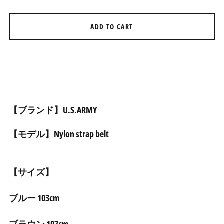
アメリカ合衆国 (USD $)
アラブ首長国連邦 (AED
د.إ)
ADD TO CART
アルジェリア (DZD د.ج)
アルゼンチン (JPY ¥)
アルバ (AWG ƒ)
アルバニア (ALL L)
アルメニア (AMD դր.)
【ブランド】U.S.ARMY
アンギラ (XCD $)
【モデル】Nylon strap belt
アンゴラ (JPY ¥)
アンティグア・バーブ
ーダ (XCD $)
【サイズ】
アンドラ (EUR €)
イエメン (YER ﷼)
ブルー 103cm
イギリス (GBP £)
イスラエル (ILS ₪)