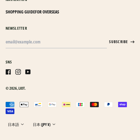
カンボジア (KHR ៛)
SHOPPING GUIDE
FOR OVERSEAS
カーボベルデ (CVE $)
ガイアナ (GYD $)
NEWSLETTER
ガボン (XOF Fr)
Email
SUBSCRIBE
Address
ガンビア (GMD D)
ガーナ (JPY ¥)
SNS
ガーンジー (GBP £)
キプロス (EUR €)
Facebook
Instagram
Youtube
キュラソー (ANG ƒ)
© 2026,
LIOT
.
キリバス (JPY ¥)
日本語
キルギス (KGS som)
Accepted
English
payments
ギニア (GNF Fr)
한국어
Language
Country/region
ギニアビサウ (XOF Fr)
日本語
日本 (JPY ¥)
ギリシャ (EUR €)