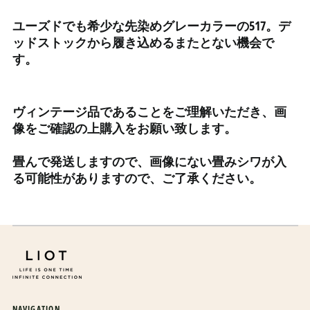
エスワティニ (JPY ¥)
ユーズドでも希少な先染めグレーカラーの517。デ
エチオピア (ETB Br)
ッドストックから履き込めるまたとない機会で
エリトリア (JPY ¥)
す。
エルサルバドル (USD $)
オマーン (JPY ¥)
ヴィンテージ品であることをご理解いただき、画
オランダ (EUR €)
像をご確認の上購入をお願い致します。
オランダ領カリブ (USD
$)
畳んで発送しますので、画像にない畳みシワが入
オーストラリア (AUD $)
る可能性がありますので、ご了承ください。
オーストリア (EUR €)
オーランド諸島 (EUR €)
カザフスタン (KZT ₸)
カタール (QAR ر.ق)
カナダ (CAD $)
カメルーン (XAF CFA)
NAVIGATION