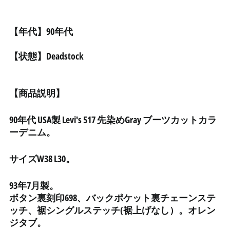
イスラエル (ILS ₪)
【年代】90年代
イタリア (EUR €)
イラク (JPY ¥)
【状態】Deadstock
インド (INR ₹)
インドネシア (IDR Rp)
【商品説明】
ウォリス・フツナ (XPF
Fr)
90年代 USA製 Levi's 517 先染めGray ブーツカットカラ
ウガンダ (UGX USh)
ーデニム。
ウクライナ (UAH ₴)
ウズベキスタン (UZS
サイズW38 L30。
so'm)
ウルグアイ (UYU $U)
93年7月製。
エクアドル (USD $)
ボタン裏刻印698、バックポケット裏チェーンステ
エジプト (EGP ج.م)
ッチ、裾シングルステッチ(裾上げなし）。オレン
ジタブ。
エストニア (EUR €)