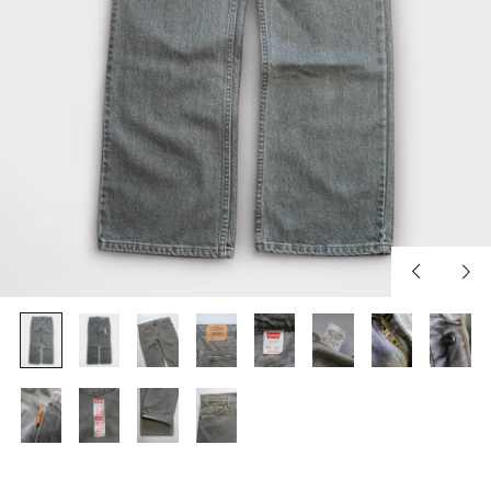
Previous
Nex
slide
slid