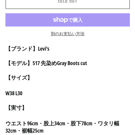
SOLD OUT
アフガニスタン (AFN ؋)
アメリカ合衆国 (USD $)
アラブ首長国連邦 (AED
د.إ)
別のお支払い方法
アルジェリア (DZD د.ج)
アルゼンチン (JPY ¥)
【ブランド】Levi's
アルバ (AWG ƒ)
【モデル】517 先染めGray Boots cut
アルバニア (ALL L)
アルメニア (AMD դր.)
【サイズ】
アンギラ (XCD $)
W38 L30
アンゴラ (JPY ¥)
アンティグア・バーブ
【実寸】
ーダ (XCD $)
アンドラ (EUR €)
ウエスト96cm・股上34cm・股下78cm・ワタリ幅
イエメン (YER ﷼)
32cm・裾幅25cm
イギリス (GBP £)