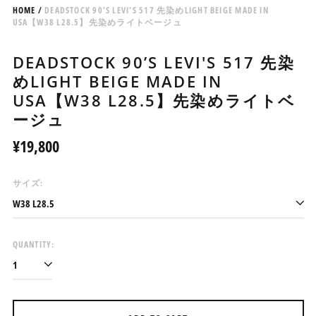
HOME
/
DEADSTOCK 90’S LEVI'S 517 先染めLIGHT BEIGE MADE IN
USA【W38 L28.5】先染めライトベージュ
DEADSTOCK 90’S LEVI'S 517 先染
めLIGHT BEIGE MADE IN
USA【W38 L28.5】先染めライトベ
ージュ
Regular
¥19,800
price
サイズ:
アイスランド (ISK kr)
アイルランド (EUR €)
アセンション島 (SHP £)
QUANTITY:
アゼルバイジャン (AZN
₼)
アフガニスタン (AFN ؋)
アメリカ合衆国 (USD $)