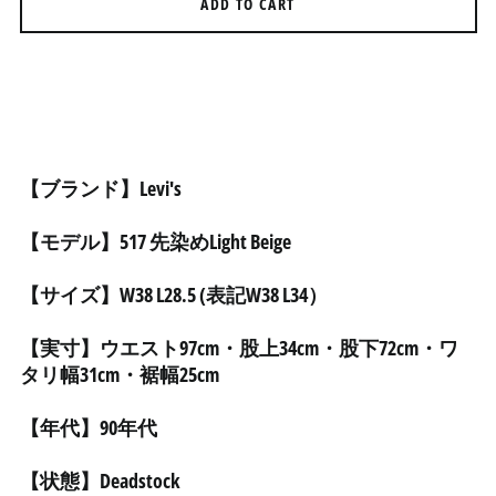
ADD TO CART
アラブ首長国連邦 (AED
د.إ)
アルジェリア (DZD د.ج)
アルゼンチン (JPY ¥)
アルバ (AWG ƒ)
【ブランド】Levi's
アルバニア (ALL L)
アルメニア (AMD դր.)
【モデル】517 先染めLight Beige
アンギラ (XCD $)
【サイズ】W38 L28.5 (表記W38 L34）
アンゴラ (JPY ¥)
アンティグア・バーブ
【実寸】ウエスト97cm・股上34cm・股下72cm・ワ
ーダ (XCD $)
タリ幅31cm・裾幅25cm
アンドラ (EUR €)
イエメン (YER ﷼)
【年代】90年代
イギリス (GBP £)
【状態】Deadstock
イスラエル (ILS ₪)