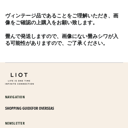
エチオピア (ETB Br)
エリトリア (JPY ¥)
ヴィンテージ品であることをご理解いただき、画
エルサルバドル (USD $)
像をご確認の上購入をお願い致します。
オマーン (JPY ¥)
畳んで発送しますので、画像にない畳みシワが入
オランダ (EUR €)
る可能性がありますので、ご了承ください。
オランダ領カリブ (USD
$)
オーストラリア (AUD $)
オーストリア (EUR €)
オーランド諸島 (EUR €)
カザフスタン (KZT ₸)
カタール (QAR ر.ق)
NAVIGATION
カナダ (CAD $)
SHOPPING GUIDE
FOR OVERSEAS
カメルーン (XAF CFA)
カンボジア (KHR ៛)
NEWSLETTER