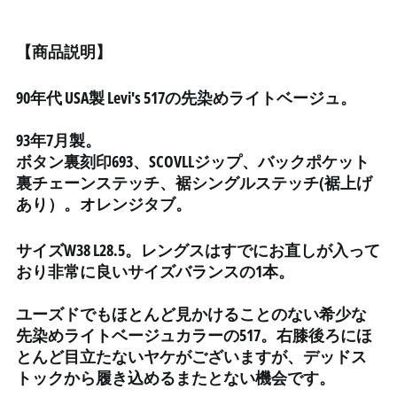
イタリア (EUR €)
イラク (JPY ¥)
【商品説明】
インド (INR ₹)
90年代 USA製 Levi's 517の先染めライトベージュ。
インドネシア (IDR Rp)
ウォリス・フツナ (XPF
93年7月製。
Fr)
ボタン裏刻印693、SCOVLLジップ、バックポケット
ウガンダ (UGX USh)
裏チェーンステッチ、裾シングルステッチ(裾上げ
ウクライナ (UAH ₴)
あり）。オレンジタブ。
ウズベキスタン (UZS
so'm)
サイズ
W38 L28.5。レングスはすでにお直しが入って
ウルグアイ (UYU $U)
おり非常に良いサイズバランスの1本。
エクアドル (USD $)
ユーズドでもほとんど見かけることのない希少な
エジプト (EGP ج.م)
先染めライトベージュカラーの517。右膝後ろにほ
エストニア (EUR €)
とんど目立たないヤケがございますが、デッドス
トックから履き込めるまたとない機会です。
エスワティニ (JPY ¥)