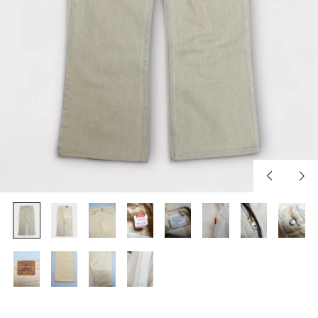
Previous
Nex
slide
slid