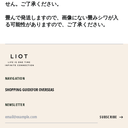
せん。ご了承ください。
エリトリア (JPY ¥)
エルサルバドル (USD $)
畳んで発送しますので、画像にない畳みシワが入
オマーン (JPY ¥)
る可能性がありますので、ご了承ください。
オランダ (EUR €)
オランダ領カリブ (USD
$)
オーストラリア (AUD $)
オーストリア (EUR €)
オーランド諸島 (EUR €)
NAVIGATION
カザフスタン (KZT ₸)
カタール (QAR ر.ق)
SHOPPING GUIDE
FOR OVERSEAS
カナダ (CAD $)
NEWSLETTER
カメルーン (XAF CFA)
Email
カンボジア (KHR ៛)
SUBSCRIBE
Address
カーボベルデ (CVE $)