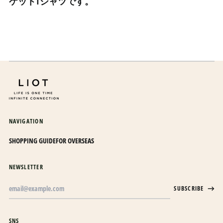
ケットTシャツです。
カタール (QAR ر.ق)
カナダ (CAD $)
カメルーン (XAF CFA)
カンボジア (KHR ៛)
カーボベルデ (CVE $)
ガイアナ (GYD $)
ガボン (XOF Fr)
NAVIGATION
ガンビア (GMD D)
ガーナ (JPY ¥)
SHOPPING GUIDE
FOR OVERSEAS
ガーンジー (GBP £)
NEWSLETTER
キプロス (EUR €)
Email
キュラソー (ANG ƒ)
SUBSCRIBE
Address
キリバス (JPY ¥)
キルギス (KGS som)
SNS