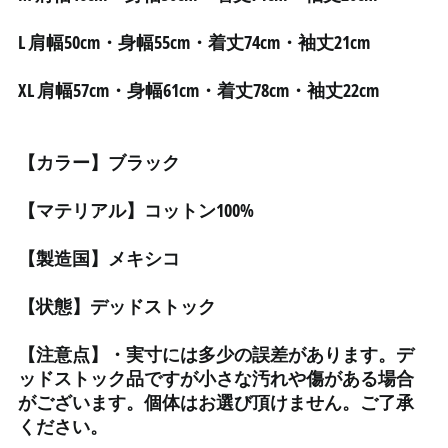
ーダ (XCD $)
アンドラ (EUR €)
L 肩幅50cm・身幅55cm・着丈74cm・袖丈21cm
イエメン (YER ﷼)
XL 肩幅57cm・身幅61cm・着丈78cm・袖丈22cm
イギリス (GBP £)
イスラエル (ILS ₪)
【カラー】ブラック
イタリア (EUR €)
イラク (JPY ¥)
【マテリアル】コットン100%
インド (INR ₹)
インドネシア (IDR Rp)
【製造国】メキシコ
ウォリス・フツナ (XPF
Fr)
【状態】デッドストック
ウガンダ (UGX USh)
【注意点】・実寸には多少の誤差があります。デ
ウクライナ (UAH ₴)
ッドストック品ですが小さな汚れや傷がある場合
ウズベキスタン (UZS
がございます。個体はお選び頂けません。ご了承
so'm)
ください。
ウルグアイ (UYU $U)