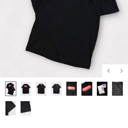
Previous
Nex
slide
slid