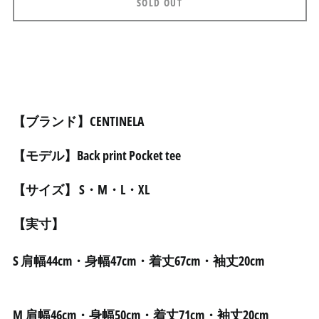
SOLD OUT
アセンション島 (SHP £)
アゼルバイジャン (AZN
₼)
アフガニスタン (AFN ؋)
アメリカ合衆国 (USD $)
【ブランド】CENTINELA
アラブ首長国連邦 (AED
د.إ)
【モデル】Back print Pocket tee
アルジェリア (DZD د.ج)
アルゼンチン (JPY ¥)
【サイズ】 S・M・L・XL
アルバ (AWG ƒ)
【実寸】
アルバニア (ALL L)
アルメニア (AMD դր.)
S
肩幅44cm・身幅47cm・着丈67cm・袖丈20cm
アンギラ (XCD $)
アンゴラ (JPY ¥)
アンティグア・バーブ
M 肩幅46cm・身幅50cm・着丈71cm・袖丈20cm