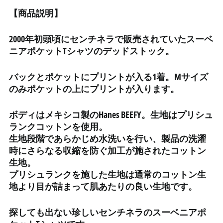
【商品説明】
エクアドル (USD $)
エジプト (EGP ج.م)
2000年初頭頃にセンチネラで販売されていたスーベ
エストニア (EUR €)
ニアポケットTシャツのデッドストック。
エスワティニ (JPY ¥)
エチオピア (ETB Br)
バックとポケットにプリントが入る1着。Mサイズ
のみポケットの上にプリントが入ります。
エリトリア (JPY ¥)
エルサルバドル (USD $)
ボディはメキシコ製のHanes BEEFY。生地はプリシュ
オマーン (JPY ¥)
ランクコットンを使用。
オランダ (EUR €)
生地段階であらかじめ水洗いを行い、製品の洗濯
時にさらなる収縮を防ぐ加工が施されたコットン
オランダ領カリブ (USD
$)
生地。
プリシュランクを施した生地は通常のコットン生
オーストラリア (AUD $)
地より目が詰まって肌あたりの良い生地です。
オーストリア (EUR €)
オーランド諸島 (EUR €)
探しても出ない珍しいセンチネラのスーベニアポ
カザフスタン (KZT ₸)