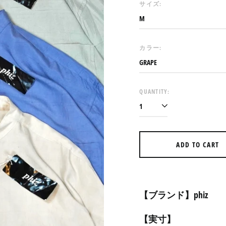
サイズ:
カラー:
QUANTITY:
ADD TO CART
【ブランド】phiz
【実寸】