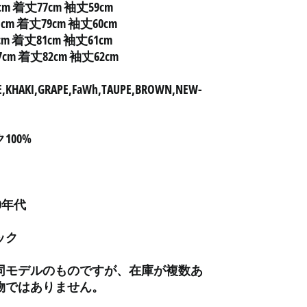
8cm 着丈77cm 袖丈59cm
1cm 着丈79cm 袖丈60cm
3cm 着丈81cm 袖丈61cm
アイスランド (ISK kr)
67cm 着丈82cm 袖丈62cm
アイルランド (EUR €)
HAKI,GRAPE,FaWh,TAUPE,BROWN,NEW-
アセンション島 (SHP £)
アゼルバイジャン (AZN
₼)
00%
アフガニスタン (AFN ؋)
アメリカ合衆国 (USD $)
アラブ首長国連邦 (AED
0年代
د.إ)
アルジェリア (DZD د.ج)
ック
アルゼンチン (JPY ¥)
アルバ (AWG ƒ)
同モデルのものですが、在庫が複数あ
物ではありません。
アルバニア (ALL L)