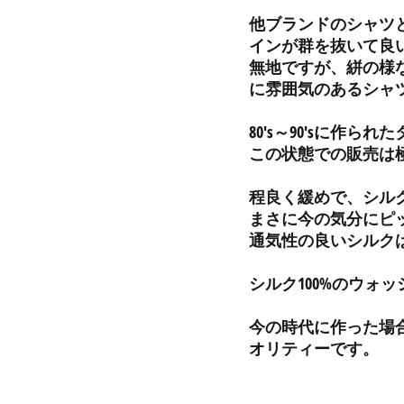
他ブランドのシャツ
インが群を抜いて良
無地ですが、絣の様
に雰囲気のあるシャ
80's～90'sに作
この状態での販売は
程良く緩めで、シル
まさに今の気分にピ
通気性の良いシルク
シルク100%のウォ
今の時代に作った場
オリティーです。