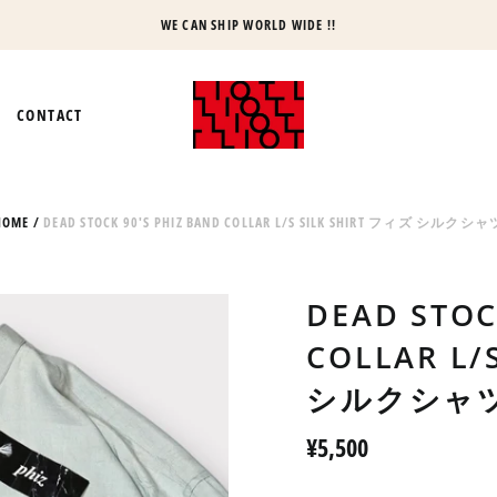
WE CAN SHIP WORLD WIDE !!
CONTACT
HOME
/
DEAD STOCK 90'S PHIZ BAND COLLAR L/S SILK SHIRT フィズ シルクシャ
DEAD STOC
COLLAR L/
シルクシャ
Regular
¥5,500
price