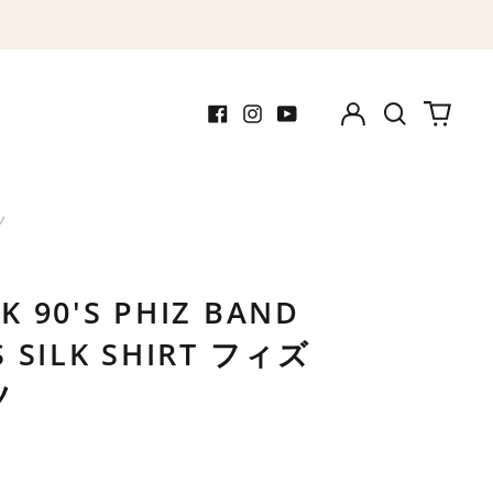
Log
Search
0
in
our
items
Facebook
Instagram
Youtube
site
ツ
K 90'S PHIZ BAND
S SILK SHIRT フィズ
ツ