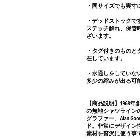
・同サイズでも実寸
・デッドストックで
ステッチ解れ、保管
ざいます。
・タグ付きのものと
在しています。
・水通しをしていな
多少の縮みが出る可
【商品説明】1968年
の無地シャツラインの
グラファー、Alan 
ド。非常にデザイン
素材を贅沢に使う事