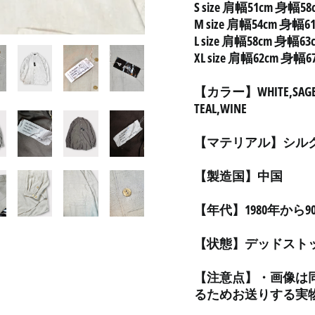
S size 肩幅51cm 身幅5
M size 肩幅54cm 身幅6
L size 肩幅58cm 身幅6
XL size 肩幅62cm 身幅
【カラー】WHITE,SAGE,K
TEAL,WINE
【マテリアル】シルク1
【製造国】中国
【年代】1980年から9
【状態】デッドスト
【注意点】・画像は
るためお送りする実