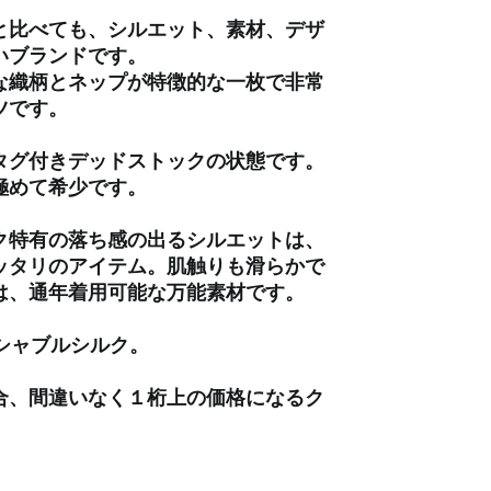
ウクライナ (UAH ₴)
と比べても、シルエット、素材、デザ
いブランドです。
ウズベキスタン (UZS
so'm)
な織柄とネップが特徴的な一枚で非常
ツです。
ウルグアイ (UYU $U)
エクアドル (USD $)
られたタグ付きデッドストックの状態です。
エジプト (EGP ج.م)
極めて希少です。
エストニア (EUR €)
ク特有の落ち感の出るシルエットは、
エスワティニ (JPY ¥)
ッタリのアイテム。肌触りも滑らかで
エチオピア (ETB Br)
は、通年着用可能な万能素材です。
エリトリア (JPY ¥)
ッシャブルシルク。
エルサルバドル (USD $)
オマーン (JPY ¥)
合、間違いなく１桁上の価格になるク
オランダ (EUR €)
オランダ領カリブ (USD
$)