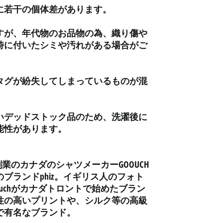
アルメニア (AMD դր.)
に若干の個体差があります。
アンギラ (XCD $)
すが、年代物のお品物の為、織り傷や
アンゴラ (JPY ¥)
時に付いたシミや汚れがある場合がご
アンティグア・バーブ
ーダ (XCD $)
アンドラ (EUR €)
タグが紛失してしまっているものが混
イエメン (YER ﷼)
イギリス (GBP £)
いデッドストック品のため、洗濯後に
イスラエル (ILS ₪)
能性があります。
イタリア (EUR €)
イラク (JPY ¥)
創業のカナダのシャツメーカーGOOUCH
インド (INR ₹)
ブランドphiz。イギリス人のフォト
インドネシア (IDR Rp)
Goouchがカナダトロントで始めたブラン
ウォリス・フツナ (XPF
性の高いプリントや、シルク等の高級
Fr)
で有名なブランド。
ウガンダ (UGX USh)