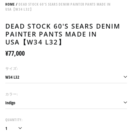
HOME
/
DEAD STOCK 60'S SEARS DENIM PAINTER PANTS MADE IN
USA【W34 L32】
DEAD STOCK 60'S SEARS DENIM
PAINTER PANTS MADE IN
USA【W34 L32】
Regular
¥77,000
price
アイスランド (ISK kr)
サイズ:
アイルランド (EUR €)
アセンション島 (SHP £)
アゼルバイジャン (AZN
カラー:
₼)
アフガニスタン (AFN ؋)
アメリカ合衆国 (USD $)
QUANTITY:
アラブ首長国連邦 (AED
د.إ)