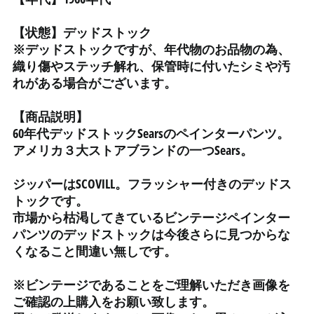
イラク (JPY ¥)
インド (INR ₹)
【状態】デッドストック
インドネシア (IDR Rp)
※デッドストックですが、年代物のお品物の為、
織り傷やステッチ解れ、保管時に付いたシミや汚
ウォリス・フツナ (XPF
Fr)
れがある場合がございます。
ウガンダ (UGX USh)
【商品説明】
ウクライナ (UAH ₴)
60年代デッドストックSearsのペインターパンツ。
ウズベキスタン (UZS
アメリカ３大ストアブランドの一つSears。
so'm)
ウルグアイ (UYU $U)
ジッパーはSCOVILL。フラッシャー付きのデッドス
トックです。
エクアドル (USD $)
市場から枯渇してきているビンテージペインター
エジプト (EGP ج.م)
パンツのデッドストックは今後さらに見つからな
エストニア (EUR €)
くなること間違い無しです。
エスワティニ (JPY ¥)
※ビンテージであることをご理解いただき画像を
エチオピア (ETB Br)
ご確認の上購入をお願い致します。
エリトリア (JPY ¥)