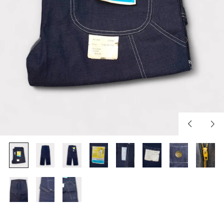
Previous
Nex
slide
slid