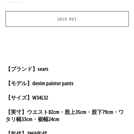
アルジェリア (DZD د.ج)
アルゼンチン (JPY ¥)
SOLD OUT
アルバ (AWG ƒ)
アルバニア (ALL L)
アルメニア (AMD դր.)
アンギラ (XCD $)
アンゴラ (JPY ¥)
【ブランド】sears
アンティグア・バーブ
ーダ (XCD $)
【モデル】denim painter pants
アンドラ (EUR €)
【サイズ】W34L32
イエメン (YER ﷼)
イギリス (GBP £)
【実寸】ウエスト82cm・股上35cm・股下79cm・ワ
イスラエル (ILS ₪)
タリ幅33cm・裾幅24cm
イタリア (EUR €)
【年代】1960年代