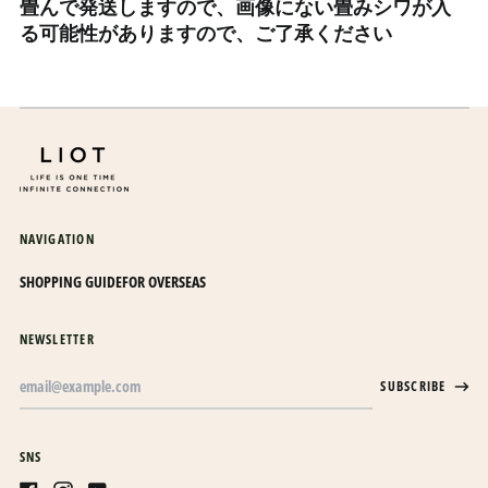
畳んで発送しますので、画像にない畳みシワが入
エルサルバドル (USD $)
る可能性がありますので、ご了承ください
オマーン (JPY ¥)
オランダ (EUR €)
オランダ領カリブ (USD
$)
オーストラリア (AUD $)
オーストリア (EUR €)
NAVIGATION
オーランド諸島 (EUR €)
カザフスタン (KZT ₸)
SHOPPING GUIDE
FOR OVERSEAS
カタール (QAR ر.ق)
NEWSLETTER
カナダ (CAD $)
Email
カメルーン (XAF CFA)
SUBSCRIBE
Address
カンボジア (KHR ៛)
カーボベルデ (CVE $)
SNS
ガイアナ (GYD $)