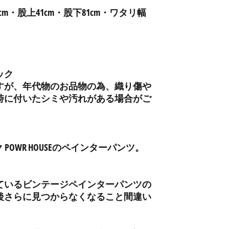
cm・股上41cm・股下81cm・ワタリ幅
アルジェリア (DZD د.ج)
アルゼンチン (JPY ¥)
アルバ (AWG ƒ)
アルバニア (ALL L)
ック
アルメニア (AMD դր.)
すが、年代物のお品物の為、織り傷や
アンギラ (XCD $)
時に付いたシミや汚れがある場合がご
アンゴラ (JPY ¥)
アンティグア・バーブ
ーダ (XCD $)
POWR HOUSEのペインターパンツ。
アンドラ (EUR €)
イエメン (YER ﷼)
イギリス (GBP £)
ているビンテージペインターパンツの
後さらに見つからなくなること間違い
イスラエル (ILS ₪)
イタリア (EUR €)
イラク (JPY ¥)