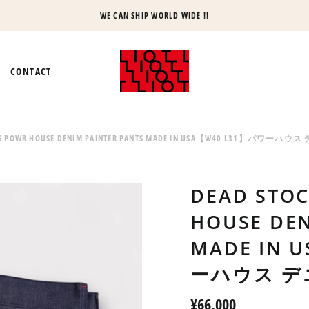
WE CAN SHIP WORLD WIDE !!
CONTACT
60'S POWR HOUSE DENIM PAINTER PANTS MADE IN USA【W40 L31】
DEAD STOC
HOUSE DEN
MADE IN 
ーハウス 
Regular
¥66,000