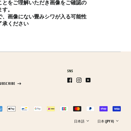
ことをご理解いただき画像をご確認の
インド (INR ₹)
ます。
で、画像にない畳みシワが入る可能性
インドネシア (IDR Rp)
了承ください
ウォリス・フツナ (XPF
Fr)
ウガンダ (UGX USh)
ウクライナ (UAH ₴)
ウズベキスタン (UZS
so'm)
SNS
ウルグアイ (UYU $U)
エクアドル (USD $)
UBSCRIBE
Facebook
Instagram
Youtube
エジプト (EGP ج.م)
日本語
エストニア (EUR €)
English
epted
エスワティニ (JPY ¥)
한국어
ments
エチオピア (ETB Br)
Language
Country/region
日本語
日本 (JPY ¥)
エリトリア (JPY ¥)