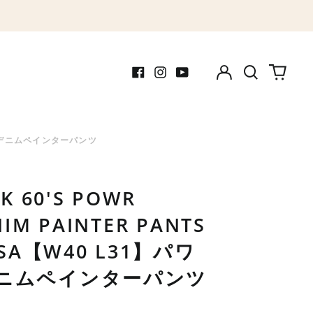
Log
Search
0
in
our
items
Facebook
Instagram
Youtube
site
パワーハウス デニムペインターパンツ
K 60'S POWR
IM PAINTER PANTS
USA【W40 L31】パワ
デニムペインターパンツ