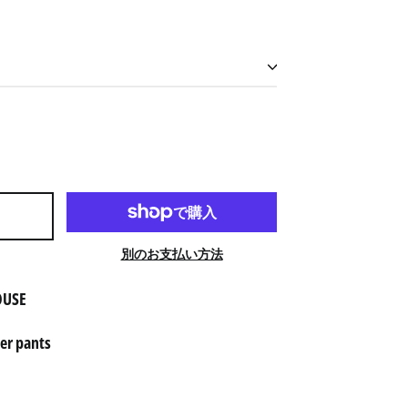
アイスランド (ISK kr)
アイルランド (EUR €)
別のお支払い方法
アセンション島 (SHP £)
アゼルバイジャン (AZN
USE
₼)
アフガニスタン (AFN ؋)
 pants
アメリカ合衆国 (USD $)
アラブ首長国連邦 (AED
د.إ)