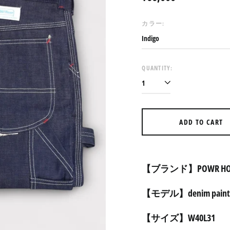
price
カラー:
QUANTITY:
ADD TO CART
【ブランド】POWR HO
【モデル】denim painter
【サイズ】W40L31