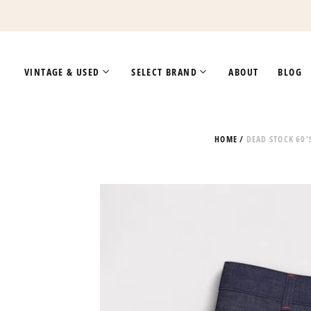
VINTAGE & USED
SELECT BRAND
ABOUT
BLOG
HOME
/
DEAD STOCK 