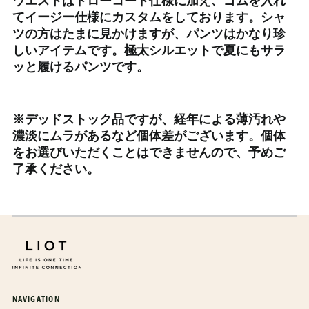
エスワティニ (JPY ¥)
てイージー仕様にカスタムをしております。シャ
ツの方はたまに見かけますが、パンツはかなり珍
エチオピア (ETB Br)
しいアイテムです。極太シルエットで夏にもサラ
エリトリア (JPY ¥)
ッと履けるパンツです。
エルサルバドル (USD $)
オマーン (JPY ¥)
※
デッドストック品ですが、経年による薄汚れや
オランダ (EUR €)
濃淡にムラがあるなど個体差がございます。個体
オランダ領カリブ (USD
をお選びいただくことはできませんので、予めご
$)
了承ください。
オーストラリア (AUD $)
オーストリア (EUR €)
オーランド諸島 (EUR €)
カザフスタン (KZT ₸)
カタール (QAR ر.ق)
カナダ (CAD $)
NAVIGATION
カメルーン (XAF CFA)