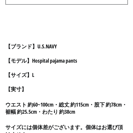
アフガニスタン (AFN ؋)
アメリカ合衆国 (USD $)
アラブ首長国連邦 (AED
د.إ)
アルジェリア (DZD د.ج)
アルゼンチン (JPY ¥)
【ブランド】U.S.NAVY
アルバ (AWG ƒ)
【モデル】Hospital pajama pants
アルバニア (ALL L)
アルメニア (AMD դր.)
【サイズ】L
アンギラ (XCD $)
【実寸】
アンゴラ (JPY ¥)
アンティグア・バーブ
ウエスト 約60~100cm・総丈 約115cm・股下 約78cm・
ーダ (XCD $)
裾幅 約25.5cm・わたり 約38cm
アンドラ (EUR €)
イエメン (YER ﷼)
サイズには個体差がございます。個体はお選び頂
イギリス (GBP £)