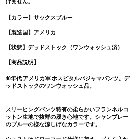
けません。
イスラエル (ILS ₪)
【カラー】サックスブルー
イタリア (EUR €)
イラク (JPY ¥)
【製造国】アメリカ
インド (INR ₹)
【状態】デッドストック（ワンウォッシュ済）
インドネシア (IDR Rp)
ウォリス・フツナ (XPF
【商品説明】
Fr)
ウガンダ (UGX USh)
40年代 アメリカ軍 ホスピタルパジャマパンツ。デ
ウクライナ (UAH ₴)
ッドストックのワンウォッシュ品。
ウズベキスタン (UZS
so'm)
ウルグアイ (UYU $U)
スリーピングパンツ特有の柔らかいフランネルコ
エクアドル (USD $)
ットン生地で抜群の履き心地です。シャンブレー
のブルーの様な涼しげなカラーです。
エジプト (EGP ج.م)
エストニア (EUR €)
ウエストはドローコード仕様に加え、ゴムを入れ