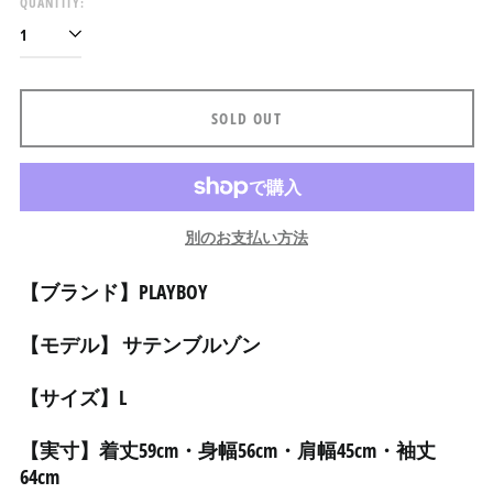
QUANTITY:
アラブ首長国連邦 (AED
د.إ)
アルジェリア (DZD د.ج)
アルゼンチン (JPY ¥)
SOLD OUT
アルバ (AWG ƒ)
アルバニア (ALL L)
アルメニア (AMD դր.)
別のお支払い方法
アンギラ (XCD $)
アンゴラ (JPY ¥)
【ブランド】PLAYBOY
アンティグア・バーブ
ーダ (XCD $)
【モデル】 サテンブルゾン
アンドラ (EUR €)
【サイズ】L
イエメン (YER ﷼)
イギリス (GBP £)
【実寸】着丈59cm・身幅56cm・肩幅45cm・袖丈
イスラエル (ILS ₪)
64cm