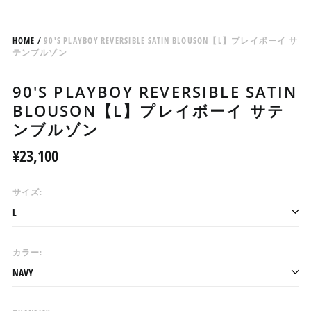
HOME
/
90'S PLAYBOY REVERSIBLE SATIN BLOUSON【L】プレイボーイ サ
テンブルゾン
90'S PLAYBOY REVERSIBLE SATIN
BLOUSON【L】プレイボーイ サテ
ンブルゾン
Regular
¥23,100
price
アイスランド (ISK kr)
サイズ:
アイルランド (EUR €)
アセンション島 (SHP £)
アゼルバイジャン (AZN
カラー:
₼)
アフガニスタン (AFN ؋)
アメリカ合衆国 (USD $)