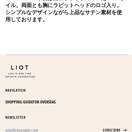
イル。両面とも胸にラビットヘッドのロゴ入り。
エリトリア (JPY ¥)
シンプルなデザインながら上品なサテン素材を使
エルサルバドル (USD $)
用しております。
オマーン (JPY ¥)
オランダ (EUR €)
オランダ領カリブ (USD
$)
オーストラリア (AUD $)
オーストリア (EUR €)
オーランド諸島 (EUR €)
カザフスタン (KZT ₸)
NAVIGATION
カタール (QAR ر.ق)
SHOPPING GUIDE
FOR OVERSEAS
カナダ (CAD $)
カメルーン (XAF CFA)
NEWSLETTER
カンボジア (KHR ៛)
Email
SUBSCRIBE
カーボベルデ (CVE $)