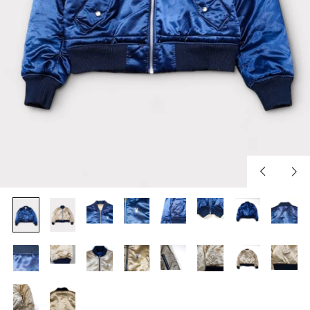
Previous
Nex
slide
slid