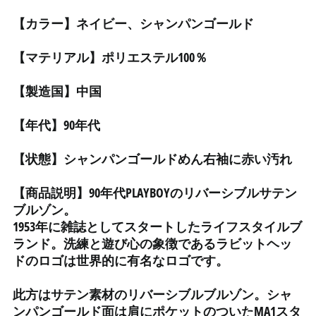
イタリア (EUR €)
【カラー】ネイビー、シャンパンゴールド
イラク (JPY ¥)
インド (INR ₹)
【マテリアル】ポリエステル100％
インドネシア (IDR Rp)
【製造国】中国
ウォリス・フツナ (XPF
Fr)
【年代】90年代
ウガンダ (UGX USh)
ウクライナ (UAH ₴)
【状態】シャンパンゴールドめん右袖に赤い汚れ
ウズベキスタン (UZS
so'm)
【商品説明】90年代PLAYBOYのリバーシブルサテン
ウルグアイ (UYU $U)
ブルゾン。
1953年に雑誌としてスタートしたライフスタイルブ
エクアドル (USD $)
ランド。洗練と遊び心の象徴であるラビットヘッ
エジプト (EGP ج.م)
ドのロゴは世界的に有名なロゴです。
エストニア (EUR €)
エスワティニ (JPY ¥)
此方はサテン素材のリバーシブルブルゾン。シャ
ンパンゴールド面は肩にポケットのついたMA1スタ
エチオピア (ETB Br)