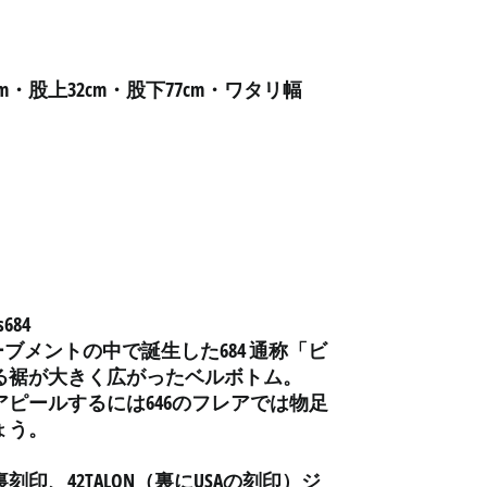
アフガニスタン (AFN ؋)
アメリカ合衆国 (USD $)
m・股上32cm・股下77cm・ワタリ幅
アラブ首長国連邦 (AED
د.إ)
アルジェリア (DZD د.ج)
アルゼンチン (JPY ¥)
アルバ (AWG ƒ)
アルバニア (ALL L)
アルメニア (AMD դր.)
アンギラ (XCD $)
684
ーブメントの中で誕生した684 通称「ビ
アンゴラ (JPY ¥)
る裾が大きく広がったベルボトム。
アンティグア・バーブ
ピールするには646のフレアでは物足
ーダ (XCD $)
ょう。
アンドラ (EUR €)
イエメン (YER ﷼)
印、42TALON（裏にUSAの刻印）ジ