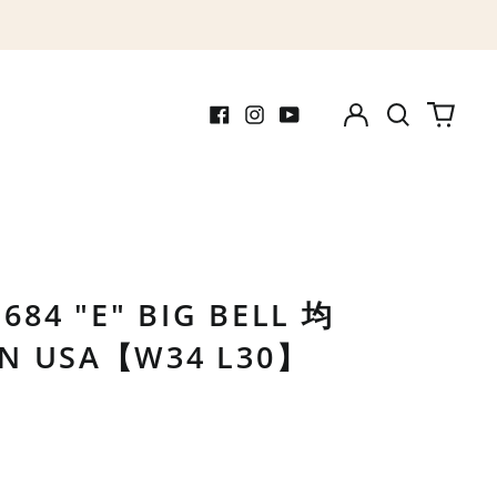
Log
Search
0
in
our
items
Facebook
Instagram
Youtube
site
S 684 "E" BIG BELL 均
IN USA【W34 L30】