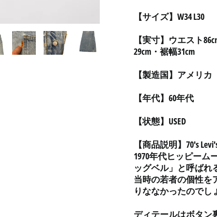
【サイズ】W34 L30
【実寸】ウエスト86c
29cm・裾幅31cm
【製造国】アメリカ
【年代】60年代
【状態】USED
【商品説明】70's Levi's
1970年代ヒッピーム
ッグベル」と呼ばれ
当時の若者の個性をア
りななかったのでし
ディテールはボタン裏刻