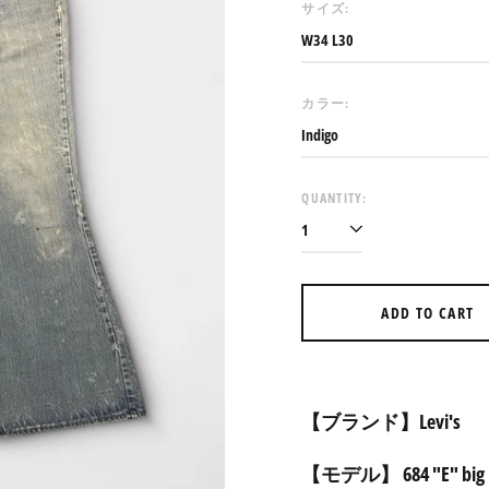
サイズ:
カラー:
QUANTITY:
ADD TO CART
【ブランド】Levi's
【モデル】 684 "E" big 