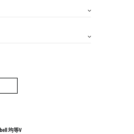
アイスランド (ISK kr)
アイルランド (EUR €)
アセンション島 (SHP £)
アゼルバイジャン (AZN
bell 均等V
₼)