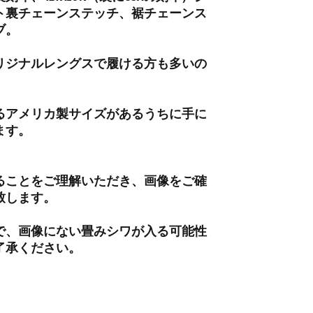
イギリス (GBP £)
ト裏チェーンステッチ、裾チェーンス
ブ。
イスラエル (ILS ₪)
イタリア (EUR €)
リジナルレングスで履ける方も多いの
イラク (JPY ¥)
。
インド (INR ₹)
るアメリカ製サイズがあるうちに手に
インドネシア (IDR Rp)
ます。
ウォリス・フツナ (XPF
Fr)
ウガンダ (UGX USh)
ることをご理解いただき、画像をご確
ウクライナ (UAH ₴)
致します。
ウズベキスタン (UZS
so'm)
で、画像にない畳みシワが入る可能性
了承ください。
ウルグアイ (UYU $U)
エクアドル (USD $)
エジプト (EGP ج.م)