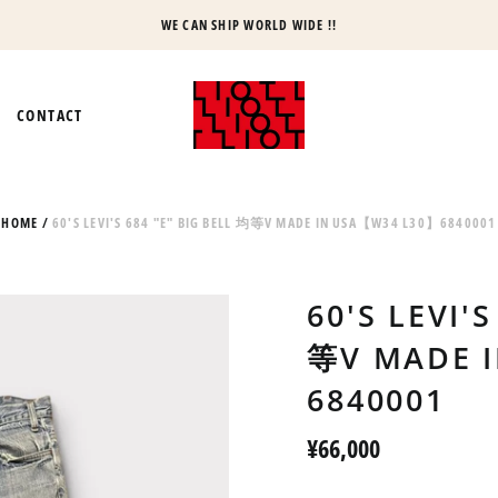
WE CAN SHIP WORLD WIDE !!
CONTACT
HOME
/
60'S LEVI'S 684 "E" BIG BELL 均等V MADE IN USA【W34 L30】6840001
60'S LEVI'
等V MADE 
6840001
Regular
¥66,000
price