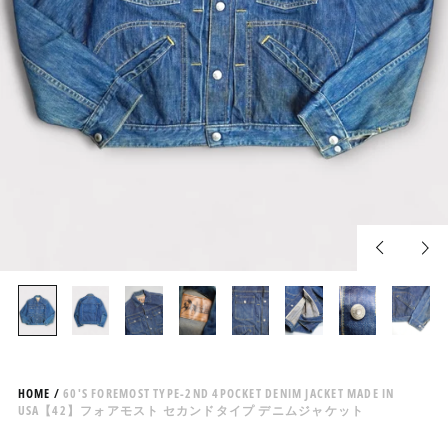
Previous
Nex
slide
slid
HOME
/
60'S FOREMOST TYPE-2ND 4POCKET DENIM JACKET MADE IN
USA【42】フォアモスト セカンドタイプ デニムジャケット