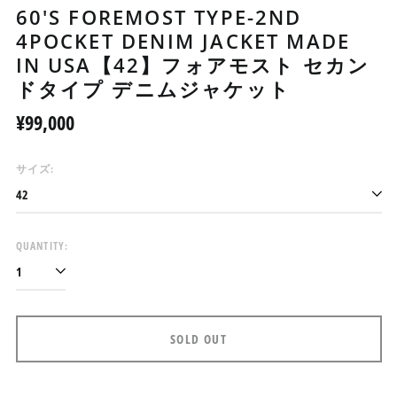
60'S FOREMOST TYPE-2ND
4POCKET DENIM JACKET MADE
IN USA【42】フォアモスト セカン
ドタイプ デニムジャケット
Regular
¥99,000
price
サイズ:
アイスランド (ISK kr)
アイルランド (EUR €)
アセンション島 (SHP £)
QUANTITY:
アゼルバイジャン (AZN
₼)
アフガニスタン (AFN ؋)
アメリカ合衆国 (USD $)
SOLD OUT
アラブ首長国連邦 (AED
د.إ)