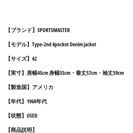
アルジェリア (DZD د.ج)
アルゼンチン (JPY ¥)
アルバ (AWG ƒ)
アルバニア (ALL L)
【ブランド】SPORTSMASTER
アルメニア (AMD դր.)
【モデル】Type-2nd 4pocket Denim jacket
アンギラ (XCD $)
アンゴラ (JPY ¥)
【サイズ】42
アンティグア・バーブ
ーダ (XCD $)
【実寸】肩幅45cm 身幅55cm・着丈57cm・袖丈59cm
アンドラ (EUR €)
【製造国】アメリカ
イエメン (YER ﷼)
イギリス (GBP £)
【年代】1960年代
イスラエル (ILS ₪)
【状態】USED
イタリア (EUR €)
イラク (JPY ¥)
【商品説明】