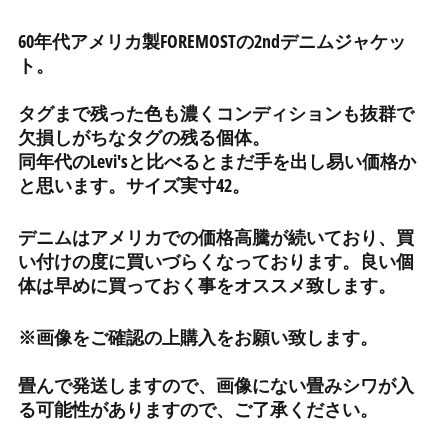
インド (INR ₹)
インドネシア (IDR Rp)
60年代アメリカ製FOREMOSTの2ndデニムジャケッ
ト。
ウォリス・フツナ (XPF
Fr)
タグまで残った色も濃くコンディションも抜群で
ウガンダ (UGX USh)
欠損しがちなタグの残る個体。
ウクライナ (UAH ₴)
同年代のLevi'sと比べるとまだ手を出し易い価格か
ウズベキスタン (UZS
と思います。サイズ実寸42。
so'm)
ウルグアイ (UYU $U)
デニムはアメリカでの価格高騰が続いており、買
エクアドル (USD $)
い付けの度に買いづらくなっております。良い個
体は早めに買っておく事をオススメ致します。
エジプト (EGP ج.م)
エストニア (EUR €)
※
画像をご確認の上購入をお願い致します。
エスワティニ (JPY ¥)
エチオピア (ETB Br)
畳んで発送しますので、画像にない畳みシワが入
る可能性がありますので、ご了承ください。
エリトリア (JPY ¥)
エルサルバドル (USD $)