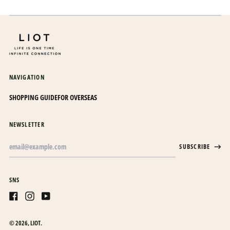
オマーン (JPY ¥)
オランダ (EUR €)
オランダ領カリブ (USD
$)
オーストラリア (AUD $)
NAVIGATION
オーストリア (EUR €)
SHOPPING GUIDE
FOR OVERSEAS
オーランド諸島 (EUR €)
カザフスタン (KZT ₸)
NEWSLETTER
カタール (QAR ر.ق)
Email
SUBSCRIBE
カナダ (CAD $)
Address
カメルーン (XAF CFA)
SNS
カンボジア (KHR ៛)
カーボベルデ (CVE $)
Facebook
Instagram
Youtube
ガイアナ (GYD $)
© 2026,
LIOT
.
ガボン (XOF Fr)