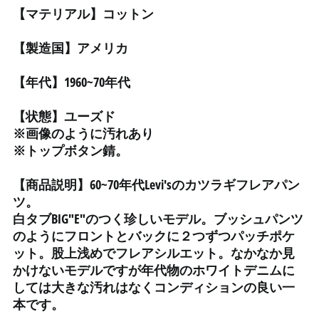
イラク (JPY ¥)
【マテリアル】コットン
インド (INR ₹)
インドネシア (IDR Rp)
【製造国】アメリカ
ウォリス・フツナ (XPF
Fr)
【年代】1960~70年代
ウガンダ (UGX USh)
【状態】ユーズド
ウクライナ (UAH ₴)
※画像のように汚れあり
ウズベキスタン (UZS
※トップボタン錆。
so'm)
ウルグアイ (UYU $U)
【商品説明】60~70年代Levi'sのカツラギフレアパン
ツ。
エクアドル (USD $)
白タブBIG"E"のつく珍しいモデル。ブッシュパンツ
エジプト (EGP ج.م)
のようにフロントとバックに２つずつパッチポケ
エストニア (EUR €)
ット。股上浅めでフレアシルエット。なかなか見
かけないモデルですが年代物のホワイトデニムに
エスワティニ (JPY ¥)
しては大きな汚れはなくコンディションの良い一
エチオピア (ETB Br)
本です。
エリトリア (JPY ¥)