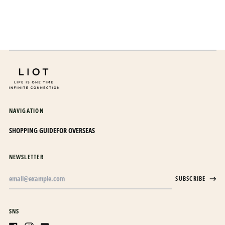
エルサルバドル (USD $)
オマーン (JPY ¥)
オランダ (EUR €)
オランダ領カリブ (USD
$)
オーストラリア (AUD $)
オーストリア (EUR €)
NAVIGATION
オーランド諸島 (EUR €)
カザフスタン (KZT ₸)
SHOPPING GUIDE
FOR OVERSEAS
カタール (QAR ر.ق)
NEWSLETTER
カナダ (CAD $)
Email
カメルーン (XAF CFA)
SUBSCRIBE
Address
カンボジア (KHR ៛)
カーボベルデ (CVE $)
SNS
ガイアナ (GYD $)