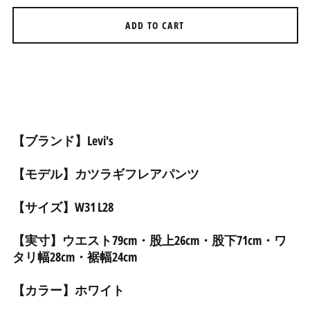
アルジェリア (DZD د.ج)
ADD TO CART
アルゼンチン (JPY ¥)
アルバ (AWG ƒ)
アルバニア (ALL L)
アルメニア (AMD դր.)
アンギラ (XCD $)
【ブランド】Levi's
アンゴラ (JPY ¥)
アンティグア・バーブ
【モデル】カツラギフレアパンツ
ーダ (XCD $)
アンドラ (EUR €)
【サイズ】W31 L28
イエメン (YER ﷼)
【実寸】ウエスト79cm・股上26cm・股下71cm・ワ
イギリス (GBP £)
タリ幅28cm・裾幅24cm
イスラエル (ILS ₪)
【カラー】ホワイト
イタリア (EUR €)