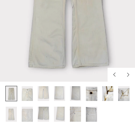
Previous
Nex
slide
slid