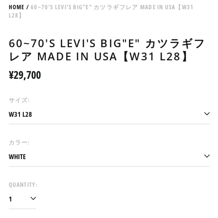
HOME
/
60~70'S LEVI'S BIG"E" カツラギフレア MADE IN USA【W31
L28】
60~70'S LEVI'S BIG"E" カツラギフ
レア MADE IN USA【W31 L28】
Regular
¥29,700
price
サイズ:
アイスランド (ISK kr)
アイルランド (EUR €)
アセンション島 (SHP £)
カラー:
アゼルバイジャン (AZN
₼)
アフガニスタン (AFN ؋)
QUANTITY:
アメリカ合衆国 (USD $)
アラブ首長国連邦 (AED
د.إ)