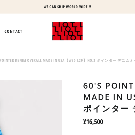
WE CAN SHIP WORLD WIDE !!
CONTACT
S POINTER DENIM OVERALL MADE IN USA【W30 L29】NO.3 ポインター 
60'S POIN
MADE IN 
ポインター
Regular
¥16,500
price