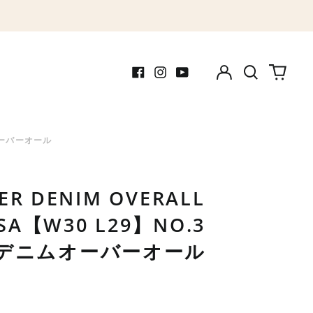
Log
Search
0
in
our
items
Facebook
Instagram
Youtube
site
デニムオーバーオール
TER DENIM OVERALL
USA【W30 L29】NO.3
 デニムオーバーオール