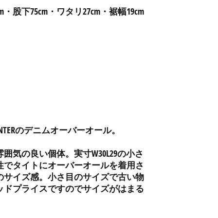
アルゼンチン (JPY ¥)
・股下75cm・ワタリ27cm・裾幅19cm
アルバ (AWG ƒ)
アルバニア (ALL L)
アルメニア (AMD դր.)
アンギラ (XCD $)
アンゴラ (JPY ¥)
アンティグア・バーブ
ーダ (XCD $)
アンドラ (EUR €)
INTERのデニムオーバーオール。
イエメン (YER ﷼)
イギリス (GBP £)
囲気の良い個体。実寸W30L29の小さ
イスラエル (ILS ₪)
性でタイトにオーバーオールを着用さ
のサイズ感。小さ目のサイズで古い物
イタリア (EUR €)
ッドプライスですのでサイズがはまる
イラク (JPY ¥)
インド (INR ₹)