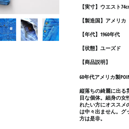
【実寸】ウエスト74cm
【製造国】アメリカ
【年代】1960年代
【状態】ユーズド
【商品説明】
60年代アメリカ製PO
縦落ちの綺麗に出る雰
目な個体。細身の女
れたい方にオススメ
は中々出ません。グ
方は是非。