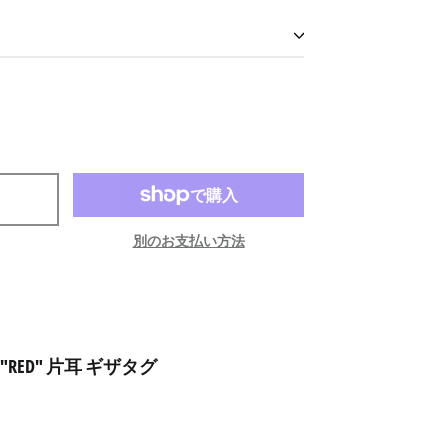
アイスランド (ISK kr)
アイルランド (EUR €)
別のお支払い方法
アセンション島 (SHP £)
アゼルバイジャン (AZN
₼)
アフガニスタン (AFN ؋)
e "RED" 片耳 ギザタグ
アメリカ合衆国 (USD $)
アラブ首長国連邦 (AED
د.إ)
アルジェリア (DZD د.ج)