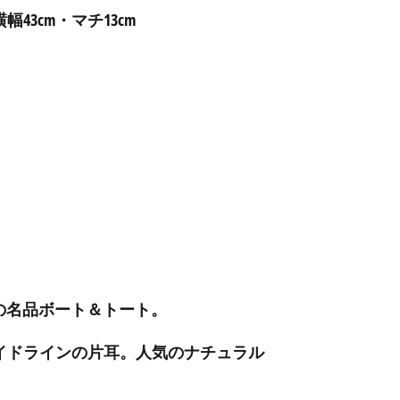
幅43cm・マチ13cm
アルゼンチン (JPY ¥)
アルバ (AWG ƒ)
アルバニア (ALL L)
アルメニア (AMD դր.)
アンギラ (XCD $)
アンゴラ (JPY ¥)
アンティグア・バーブ
ーダ (XCD $)
アンドラ (EUR €)
イエメン (YER ﷼)
イギリス (GBP £)
.Beanの名品ボート＆トート。
イスラエル (ILS ₪)
イタリア (EUR €)
イドラインの片耳。人気のナチュラル
イラク (JPY ¥)