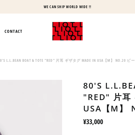
WE CAN SHIP WORLD WIDE !!
CONTACT
80'S L.L.BEAN BOAT & TOTE "RED" 片耳 ギザタグ MADE IN USA【M】 NO.20
80'S L.L.B
"RED" 片耳
USA【M】 
Regular
¥33,000
price