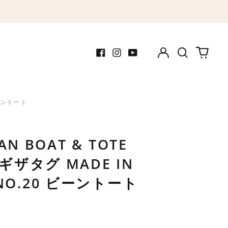
Log
Search
0
in
our
items
Facebook
Instagram
Youtube
site
 ビーントート
EAN BOAT & TOTE
 ギザタグ MADE IN
NO.20 ビーントート