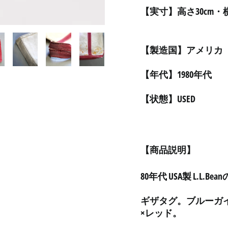
【実寸】高さ30cm・横
【製造国】アメリカ
【年代】1980年代
【状態】USED
【商品説明】
80年代 USA製 L.L
ギザタグ。ブルーガ
×レッド。