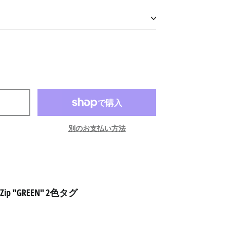
アイスランド (ISK kr)
アイルランド (EUR €)
別のお支払い方法
アセンション島 (SHP £)
アゼルバイジャン (AZN
₼)
アフガニスタン (AFN ؋)
e
Zip "GREEN" 2色タグ
アメリカ合衆国 (USD $)
アラブ首長国連邦 (AED
د.إ)