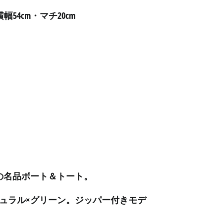
アルジェリア (DZD د.ج)
幅54cm・マチ20cm
アルゼンチン (JPY ¥)
アルバ (AWG ƒ)
アルバニア (ALL L)
アルメニア (AMD դր.)
アンギラ (XCD $)
アンゴラ (JPY ¥)
アンティグア・バーブ
ーダ (XCD $)
アンドラ (EUR €)
イエメン (YER ﷼)
イギリス (GBP £)
.Beanの名品ボート＆トート。
イスラエル (ILS ₪)
チュラル×グリーン。ジッパー付きモデ
イタリア (EUR €)
イラク (JPY ¥)