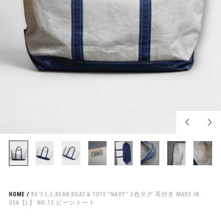
Previous
Nex
slide
slid
HOME
/
80'S L.L.BEAN BOAT & TOTE "NAVY" 2色タグ 耳付き MADE IN
USA【L】 NO.12 ビーントート