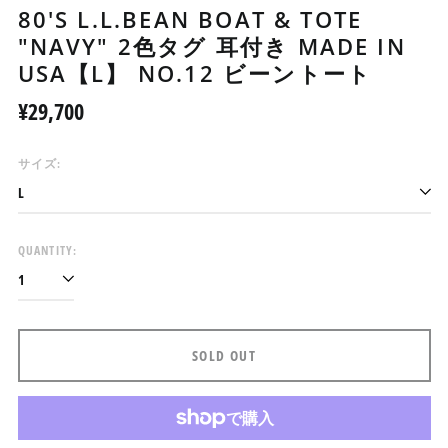
80'S L.L.BEAN BOAT & TOTE
"NAVY" 2色タグ 耳付き MADE IN
USA【L】 NO.12 ビーントート
Regular
¥29,700
price
アイスランド (ISK kr)
サイズ:
アイルランド (EUR €)
アセンション島 (SHP £)
アゼルバイジャン (AZN
QUANTITY:
₼)
アフガニスタン (AFN ؋)
アメリカ合衆国 (USD $)
アラブ首長国連邦 (AED
SOLD OUT
د.إ)
アルジェリア (DZD د.ج)
アルゼンチン (JPY ¥)