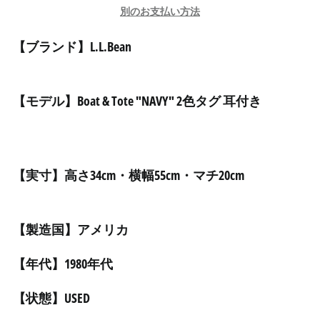
アルバ (AWG ƒ)
別のお支払い方法
アルバニア (ALL L)
【ブランド】L.L.Bean
アルメニア (AMD դր.)
アンギラ (XCD $)
アンゴラ (JPY ¥)
【モデル】Boat & Tote "NAVY" 2色タグ 耳付き
アンティグア・バーブ
ーダ (XCD $)
アンドラ (EUR €)
イエメン (YER ﷼)
【実寸】高さ34cm・横幅55cm・マチ20cm
イギリス (GBP £)
イスラエル (ILS ₪)
【製造国】アメリカ
イタリア (EUR €)
イラク (JPY ¥)
【年代】1980年代
インド (INR ₹)
【状態】USED
インドネシア (IDR Rp)