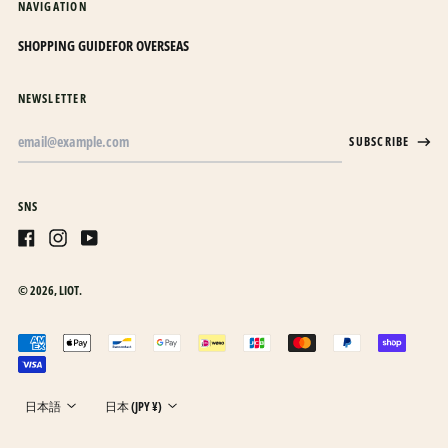
NAVIGATION
オランダ領カリブ (USD
SHOPPING GUIDE
FOR OVERSEAS
$)
オーストラリア (AUD $)
NEWSLETTER
オーストリア (EUR €)
Email
オーランド諸島 (EUR €)
SUBSCRIBE
Address
カザフスタン (KZT ₸)
カタール (QAR ر.ق)
SNS
カナダ (CAD $)
Facebook
Instagram
Youtube
カメルーン (XAF CFA)
© 2026,
LIOT
.
カンボジア (KHR ៛)
日本語
カーボベルデ (CVE $)
Accepted
English
ガイアナ (GYD $)
payments
한국어
ガボン (XOF Fr)
Language
Country/region
日本語
日本 (JPY ¥)
ガンビア (GMD D)