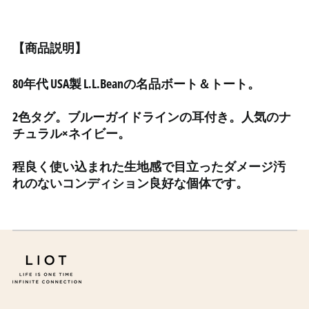
ウォリス・フツナ (XPF
Fr)
ウガンダ (UGX USh)
【商品説明】
ウクライナ (UAH ₴)
80年代 USA製 L.L.Beanの名品ボート＆トート。
ウズベキスタン (UZS
so'm)
2色タグ。ブルーガイドラインの耳付き。人気のナ
ウルグアイ (UYU $U)
チュラル×ネイビー。
エクアドル (USD $)
エジプト (EGP ج.م)
程良く使い込まれた生地感で目立ったダメージ汚
エストニア (EUR €)
れのないコンディション良好な個体です。
エスワティニ (JPY ¥)
エチオピア (ETB Br)
エリトリア (JPY ¥)
エルサルバドル (USD $)
オマーン (JPY ¥)
オランダ (EUR €)