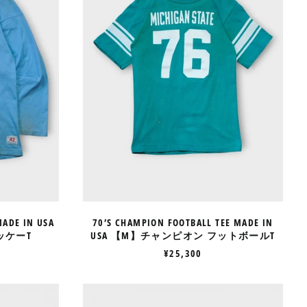
IN
ウズベキスタン (UZS
USA
so'm)
【M】
ウルグアイ (UYU $U)
チ
ャ
エクアドル (USD $)
ン
ピ
エジプト (EGP ج.م)
オ
エストニア (EUR €)
ン
フ
エスワティニ (JPY ¥)
ッ
ト
エチオピア (ETB Br)
ボ
エリトリア (JPY ¥)
ー
ル
エルサルバドル (USD $)
T
オマーン (JPY ¥)
MADE IN USA
70’S CHAMPION FOOTBALL TEE MADE IN
オランダ (EUR €)
ッケーT
USA 【M】チャンピオン フットボールT
¥25,300
オランダ領カリブ (USD
$)
オーストラリア (AUD $)
70'S
ON
CHAMPION