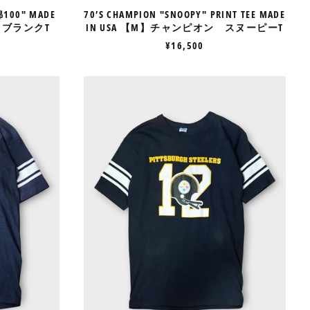
綿100" MADE
70’S CHAMPION "SNOOPY" PRINT TEE MADE
 ブランクT
IN USA 【M】チャンピオン スヌーピーT
¥16,500
CK
DEADSTOCK
70’S
ON
CHAMPION
L
FOOTBALL
TEE
MADE
IN
USA
【L】
NO.2
チ
ャ
ン
ピ
オ
ン
フ
ッ