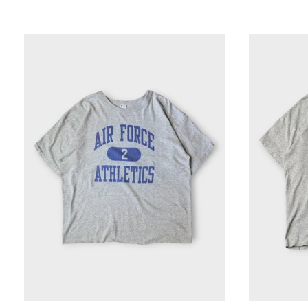
80’S
CHAMPION
U.S.A.F
染
み
込
み
2
MADE
IN
USA
【XXL】
チ
ャ
ン
ピ
オ
ン
染
み
込