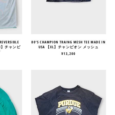
ン
メ
アイスランド (ISK kr)
ッ
アイルランド (EUR €)
シ
ュ
アセンション島 (SHP £)
アゼルバイジャン (AZN
₼)
REVERSIBLE
80’S CHAMPION TRAING MESH TEE MADE IN
アフガニスタン (AFN ؋)
A 【M】チャンピ
USA 【XL】チャンピオン メッシュ
ツ
¥13,200
アメリカ合衆国 (USD $)
アラブ首長国連邦 (AED
د.إ)
80’S
アルジェリア (DZD د.ج)
ON
CHAMPION
L
FOOTBALL
アルゼンチン (JPY ¥)
TEE
アルバ (AWG ƒ)
MADE
"袖
CHOP"MADE
アルバニア (ALL L)
IN
アルメニア (AMD դր.)
USA
【XL】
アンギラ (XCD $)