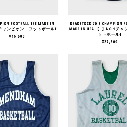
ー
ト
ル
ボ
T
ー
ル
PION FOOTBALL TEE MADE IN
DEADSTOCK 70’S CHAMPION F
T
M】チャンピオン フットボールT
MADE IN USA 【L】NO.1
ットボールT
¥16,500
¥27,500
90’S
80’S
CHAMPION
CHAMPI
BASKETBALL
BASKETB
REVERSIBLE
REVERSIB
GAME
GAME
SHIRT
SHIRT
MADE
MADE
IN
IN
USA
USA
【L】
【M】
チ
チ
ャ
ャ
ン
ン
ピ
ピ