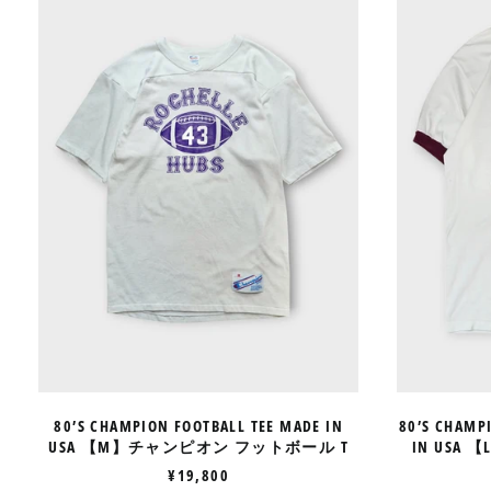
FOOTBALL
TEE
MADE
IN
USA
【M】
チ
ャ
ン
ピ
オ
ン
フ
ッ
ト
ボ
ー
ル
T
80’S CHAMPION FOOTBALL TEE MADE IN
80’S CHAMP
USA 【M】チャンピオン フットボール T
IN US
¥19,800