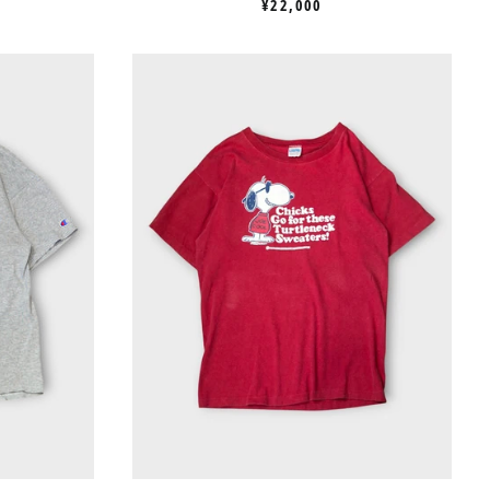
¥22,000
70’S
ON
CHAMPION
"SNOOPY"
PRINT
TEE
MADE
IN
USA
【M】
チ
ャ
ン
ピ
オ
ン
ス
ヌ
ー
ピ
ー
T