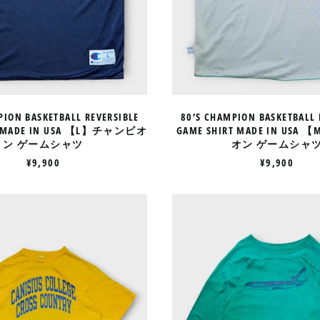
オ
オ
ン
ン
ゲ
ゲ
ー
ー
ム
ム
シ
シ
ャ
ャ
ツ
ツ
PION BASKETBALL REVERSIBLE
80’S CHAMPION BASKETBALL 
T MADE IN USA 【L】チャンピオ
GAME SHIRT MADE IN US
ン ゲームシャツ
オン ゲームシャ
¥9,900
¥9,900
80’S
80’S
CHAMPION
CHAMPI
COLLEGE
FOOTBAL
TEE
TEE
"HILL-
"FEDEX"
BUSTERS"MADE
IN
IN
USA
USA
【L】
【XL】
チ