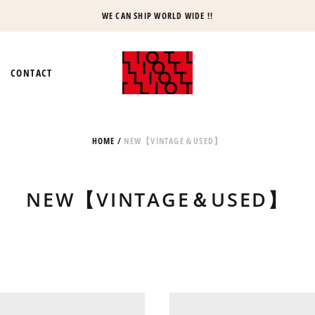
WE CAN SHIP WORLD WIDE !!
CONTACT
HOME
/
NEW【VINTAGE＆USED】
NEW【VINTAGE＆USED】
80’S
80’S
CHAMPION
CHAMPI