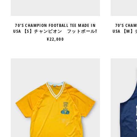
ー
ル
T
70’S CHAMPION FOOTBALL TEE MADE IN
70’S CHAM
USA 【S】チャンピオン フットボールT
USA 【
¥22,000
70’S
CHAMPION
MESH
TEE
4
段
カ
プ
セ
ル
MADE
IN
USA
【M】