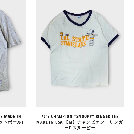
L
"SNOOPY"
RINGER
TEE
MADE
IN
USA
【M】
チ
ャ
ン
ピ
オ
ン
リ
ン
ガ
ー
T
ス
ヌ
EE MADE IN
70’S CHAMPION "SNOOPY" RINGER TEE
ー
ットボールT
MADE IN USA 【M】チャンピオン リンガ
ピ
ーT スヌーピー
ー