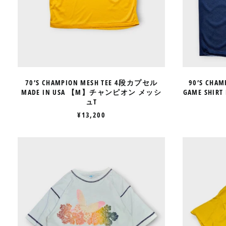
チ
ャ
ン
ピ
オ
ン
メ
ッ
70’S CHAMPION MESH TEE 4段カプセル
90’S CHAM
シ
MADE IN USA 【M】チャンピオン メッシ
GAME SHIR
ュ
ュT
T
¥13,200
70’S
CHAMPION
INSIDIOUS
PRINT
TEE
MADE
IN
USA
【L】