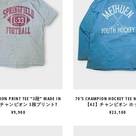
段”
IN
MADE
USA
IN
【42】
USA
チ
【L】
ャ
チ
ン
ャ
ピ
ン
オ
ピ
ン
オ
ホ
ン
ッ
3
ケ
段
ー
プ
T
リ
ン
ト
ION PRINT TEE "3段” MADE IN
70’S CHAMPION HOCKEY TEE 
T
L】チャンピオン 3段プリントT
【42】チャンピオン ホ
¥9,900
¥23,100
70’S
80'S
CHAMPION
CHAMPI