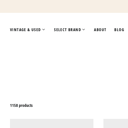
VINTAGE & USED
SELECT BRAND
ABOUT
BLOG
1158 products
80’S
CHAMPION