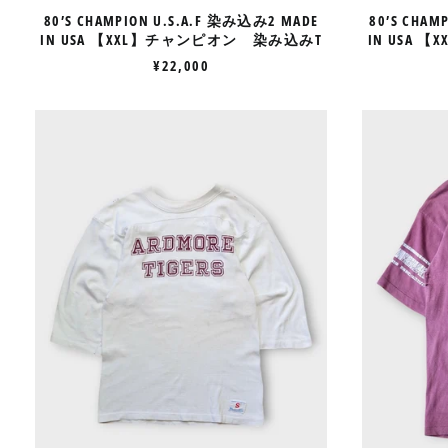
み
80’S CHAMPION U.S.A.F 染み込み2 MADE
80’S CHAM
T
IN USA 【XXL】チャンピオン 染み込みT
IN USA
¥22,000
70’S
CHAMPION
FOOTBALL
TEE
MADE
IN
USA
【S】
チ
ャ
ン
ピ
オ
ン
フ
ッ
ト
ボ