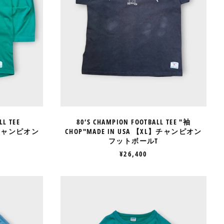
チ
ャ
アンゴラ (JPY ¥)
ン
アンティグア・バーブ
ピ
ーダ (XCD $)
オ
ン
アンドラ (EUR €)
フ
イエメン (YER ﷼)
ッ
ト
イギリス (GBP £)
ボ
ー
イスラエル (ILS ₪)
ル
イタリア (EUR €)
T
LL TEE
80’S CHAMPION FOOTBALL TEE "袖
イラク (JPY ¥)
L】チャンピオン
CHOP"MADE IN USA 【XL】チャンピオン
フットボールT
インド (INR ₹)
¥26,400
インドネシア (IDR Rp)
ウォリス・フツナ (XPF
70’S
Fr)
ON
CHAMPION
FOOTBALL
ウガンダ (UGX USh)
TEE
ウクライナ (UAH ₴)
MADE