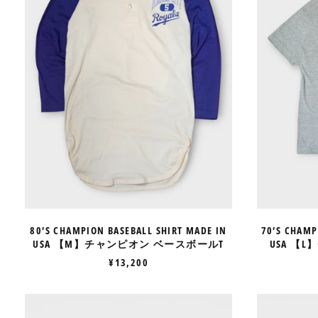
IN
USA
【M】
チ
ャ
ン
ピ
オ
ン
ベ
ー
ス
ボ
ー
ル
T
80’S CHAMPION BASEBALL SHIRT MADE IN
70’S CHAMP
USA 【M】チャンピオン ベースボールT
USA 【
¥13,200
70’S
CHAMPION