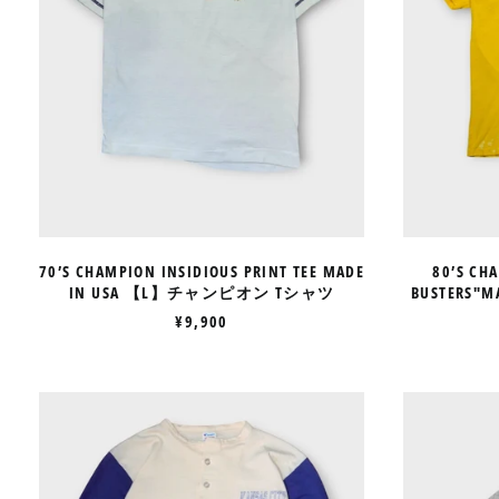
チ
ャ
ン
ピ
オ
ン
T
シ
ャ
ツ
70’S CHAMPION INSIDIOUS PRINT TEE MADE
80’S CH
IN USA 【L】チャンピオン Tシャツ
BUSTERS"
¥9,900
80’S
CHAMPION
BASEBALL
SHIRT
MADE