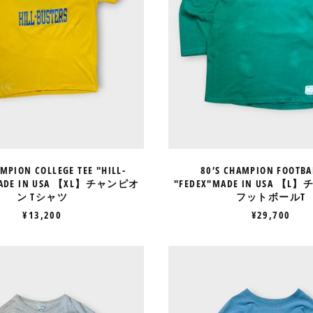
チ
ャ
ャ
ン
ン
ピ
ピ
オ
オ
ン
ン
フ
T
ッ
シ
ト
ャ
ボ
ツ
ー
ル
T
AMPION COLLEGE TEE "HILL-
80’S CHAMPION FOOTBA
MADE IN USA 【XL】チャンピオ
"FEDEX"MADE IN USA 【
ン Tシャツ
フットボールT
¥13,200
¥29,700
70’S
70’S
CHAMPION
CHAMPI
PRINT
HOCKEY
TEE
TEE
"3
MADE