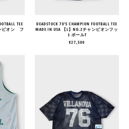
ト
ボ
ー
ル
OOTBALL TEE
DEADSTOCK 70’S CHAMPION FOOTBALL TEE
T
チャンピオン フ
MADE IN USA 【L】NO.2チャンピオンフッ
トボールT
¥27,500
80’S
ON
CHAMPION
ALL
TRAING
LE
MESH
TEE
MADE
IN
USA
【XL】
チ
ャ
ン
ピ
オ