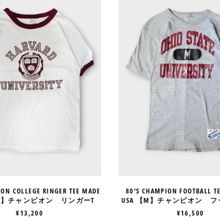
COLLEGE
FOOTBAL
RINGER
TEE
TEE
MADE
MADE
IN
IN
USA
USA
【M】
【L】
チ
チ
ャ
ャ
ン
ン
ピ
ピ
オ
オ
ン
ン
フ
リ
ッ
ン
ト
ガ
ボ
ー
ー
T
ル
T
ION COLLEGE RINGER TEE MADE
80’S CHAMPION FOOTBALL T
A 【L】チャンピオン リンガーT
USA 【M】チャンピオン フ
¥13,200
¥16,500