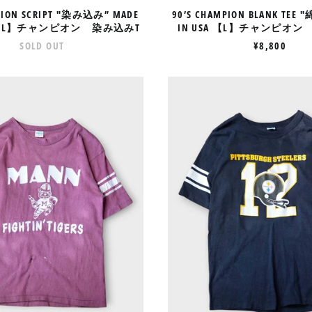
T
PION SCRIPT "染み込み” MADE
90’S CHAMPION BLANK TEE "
 【XXL】チャンピオン 染み込みT
IN USA 【L】チャンピオン
SOLD OUT
¥8,800
70’S
DEADSTO
CHAMPION
70’S
FOOTBALL
CHAMPI
TEE
FOOTBAL
MADE
TEE
IN
MADE
USA
IN
【M】
USA
チ
【L】
ャ
NO.1
ン
チ
ピ
ャ
オ
ン
ン
ピ
フ
オ
ッ
ン
ト
フ
ボ
ッ