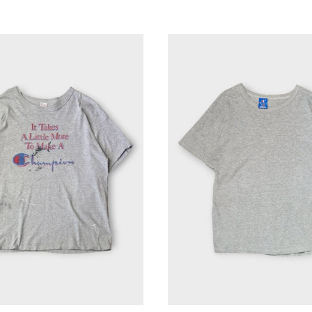
80’S
90’S
CHAMPION
CHAMPI
SCRIPT
BLANK
"染
TEE
み
"綿
込
100"
み”
MADE
MADE
IN
IN
USA
USA
【L】
【XXL】
チ
チ
ャ
ャ
ン
ン
ピ
ピ
オ
オ
ン
ン
ブ
染
ラ
み
ン
込
ク
み
T